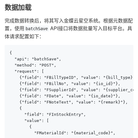
数据加载
完成数据转换后，将其写入金蝶云星空系统。根据元数据配
置，使用
API接口将数据批量写入目标平台。具
batchSave
体请求配置如下：
{

  "api": "batchSave",

  "method": "POST",

  "request": [

    {"field": "FBillTypeID", "value": "{bill_type}"},
    {"field": "FBillNo", "value": "{io_id}"},

    {"field": "FSupplierId", "value": "{supplier_code
    {"field": "FDate", "value": "{io_date}"},

    {"field": "FNoteText", "value": "{remark}"},

    {

      "field": "FInStockEntry",

      "value": [

        {

          "FMaterialId": "{material_code}",
