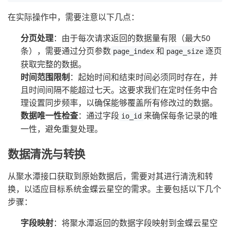
在实际操作中，需要注意以下几点：
分页处理
：由于每次请求返回的数据量有限（最大50
条），需要通过分页参数
和
逐页
page_index
page_size
获取完整的数据。
时间范围限制
：起始时间和结束时间必须同时存在，并
且时间间隔不能超过七天。这要求我们在定时任务中合
理设置同步频率，以确保能够覆盖所有修改过的数据。
数据唯一性检查
：通过字段
来确保每条记录的唯
io_id
一性，避免重复处理。
数据清洗与转换
从聚水潭接口获取到原始数据后，需要对其进行清洗和转
换，以适应目标系统金蝶云星空的需求。主要包括以下几个
步骤：
字段映射
：将聚水潭返回的数据字段映射到金蝶云星空