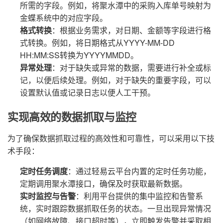
所需的字段。例如，将聚水潭中的采购入库单号映射为
金蝶系统中的对应字段。
格式转换
：根据业务需求，对日期、金额等字段进行格
式转换。例如，将日期格式从YYYY-MM-DD
HH:MM:SS转换为YYYYMMDD。
异常处理
：对于缺失或异常的数据，需要进行补全或标
记，以便后续处理。例如，对于缺失的重要字段，可以
设置默认值或记录日志以便人工干预。
实现高效的数据抓取与监控
为了确保数据抓取过程的高效性和可靠性，可以采用以下技
术手段：
定时任务调度
：通过轻易云平台内置的定时任务功能，
定期调用聚水潭接口，确保及时获取最新数据。
实时监控与告警
：利用平台提供的集中监控和告警系
统，实时跟踪数据抓取任务的状态。一旦出现异常情况
（如网络故障、接口超时等），立即触发告警并采取相