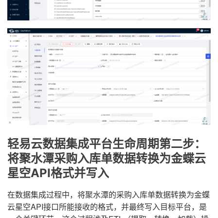
轻易云数据集成平台生命周期第二步：
将聚水潭采购入库单数据转换为金蝶云
星空API格式并写入
在数据集成过程中，将聚水潭的采购入库单数据转换为金蝶
云星空API接口所能接收的格式，并最终写入目标平台，是