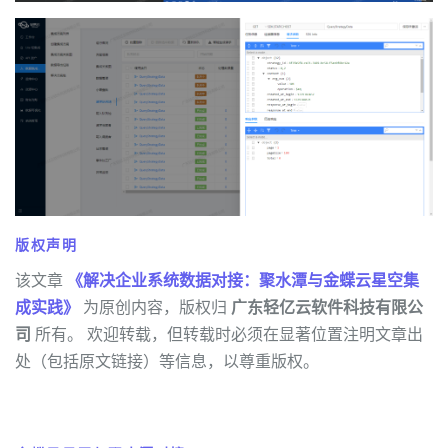
版权声明
该文章
《解决企业系统数据对接：聚水潭与金蝶云星空集
成实践》
为原创内容，版权归
广东轻亿云软件科技有限公
司
所有。 欢迎转载，但转载时必须在显著位置注明文章出
处（包括原文链接）等信息，以尊重版权。