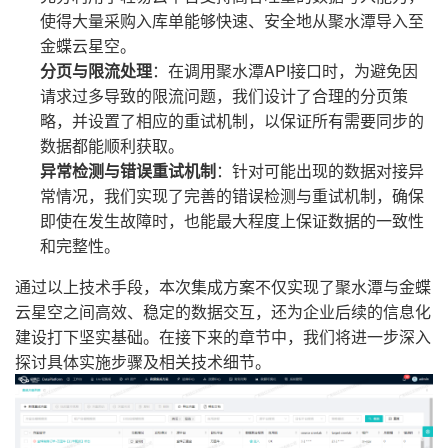
使得大量采购入库单能够快速、安全地从聚水潭导入至
金蝶云星空。
分页与限流处理
：在调用聚水潭API接口时，为避免因
请求过多导致的限流问题，我们设计了合理的分页策
略，并设置了相应的重试机制，以保证所有需要同步的
数据都能顺利获取。
异常检测与错误重试机制
：针对可能出现的数据对接异
常情况，我们实现了完善的错误检测与重试机制，确保
即使在发生故障时，也能最大程度上保证数据的一致性
和完整性。
通过以上技术手段，本次集成方案不仅实现了聚水潭与金蝶
云星空之间高效、稳定的数据交互，还为企业后续的信息化
建设打下坚实基础。在接下来的章节中，我们将进一步深入
探讨具体实施步骤及相关技术细节。