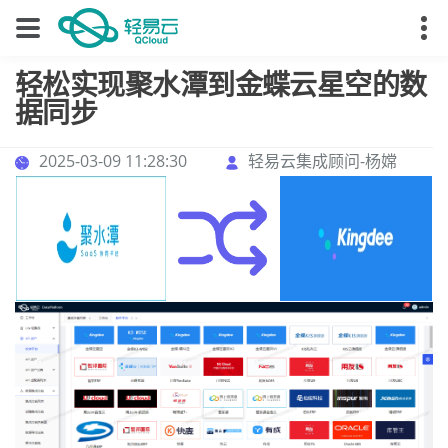
轻松实现聚水潭到金蝶云星空的数
据同步
2025-03-09 11:28:30
轻易云集成顾问-杨嫦