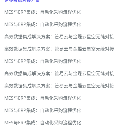
更多系统对接方案
MES与ERP集成：自动化采购流程优化
MES与ERP集成：自动化采购流程优化
高效数据集成解决方案：管易云与金蝶云星空无缝对接
高效数据集成解决方案：管易云与金蝶云星空无缝对接
MES与ERP集成：自动化采购流程优化
高效数据集成解决方案：管易云与金蝶云星空无缝对接
高效数据集成解决方案：管易云与金蝶云星空无缝对接
MES与ERP集成：自动化采购流程优化
MES与ERP集成：自动化采购流程优化
MES与ERP集成：自动化采购流程优化