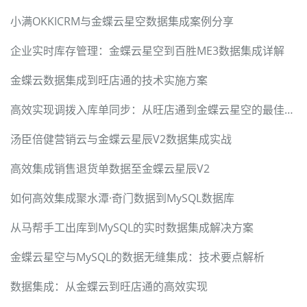
小满OKKICRM与金蝶云星空数据集成案例分享
企业实时库存管理：金蝶云星空到百胜ME3数据集成详解
金蝶云数据集成到旺店通的技术实施方案
高效实现调拨入库单同步：从旺店通到金蝶云星空的最佳实践
汤臣倍健营销云与金蝶云星辰V2数据集成实战
高效集成销售退货单数据至金蝶云星辰V2
如何高效集成聚水潭·奇门数据到MySQL数据库
从马帮手工出库到MySQL的实时数据集成解决方案
金蝶云星空与MySQL的数据无缝集成：技术要点解析
数据集成：从金蝶云到旺店通的高效实现