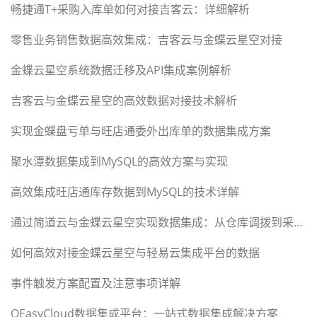
畅捷通T+采购入库单如何对接吉客云：详细解析
零售业务销售数据高效集成：吉客云与金蝶云星空对接
金蝶云星空系统数据迁移及API集成案例解析
吉客云与金蝶云星空的高效数据对接技术解析
实现金蝶盘亏单与旺店通委外出库单的数据集成方案
聚水潭数据集成到MySQL的高效方案与实现
高效集成旺店通库存数据到MySQL的技术详解
通过简道云与金蝶云星空实现数据集成：从仓库调拨到采购入库
如何高效对接金蝶云星空与轻易云集成平台的数据
事件触发方案配置及注意事项详解
QEasyCloud数据集成平台：一站式数据集成解决方案