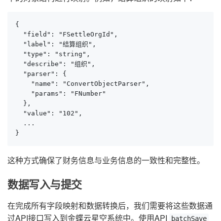
{

  "field": "FSettleOrgId",

  "label": "结算组织",

  "type": "string",

  "describe": "组织",

  "parser": {

    "name": "ConvertObjectParser",

    "params": "FNumber"

  },

  "value": "102",

  ...

}
这种方式确保了财务信息与业务信息的一致性和完整性。
数据写入与提交
在完成所有字段映射和数据转换后，我们需要将这些数据通
过API接口写入到金蝶云星空系统中。使用API
batchSave