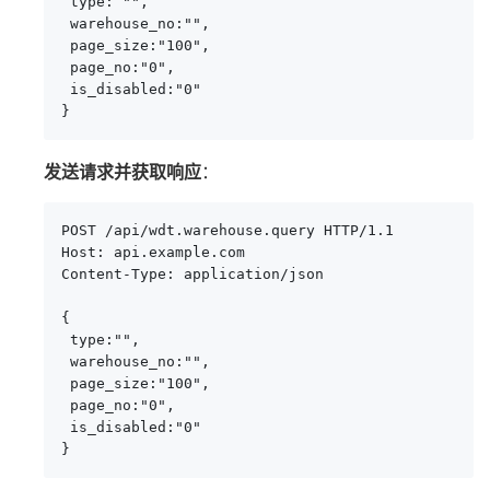
 type: "",

 warehouse_no:"",

 page_size:"100",

 page_no:"0",

 is_disabled:"0"

}
发送请求并获取响应
：
POST /api/wdt.warehouse.query HTTP/1.1

Host: api.example.com

Content-Type: application/json

{

 type:"",

 warehouse_no:"",

 page_size:"100",

 page_no:"0",

 is_disabled:"0"

}