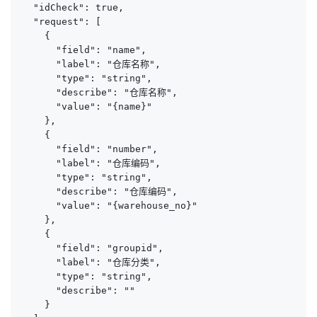
  "idCheck": true,

  "request": [

    {

      "field": "name",

      "label": "仓库名称",

      "type": "string",

      "describe": "仓库名称",

      "value": "{name}"

    },

    {

      "field": "number",

      "label": "仓库编码",

      "type": "string",

      "describe": "仓库编码",

      "value": "{warehouse_no}"

    },

    {

      "field": "groupid",

      "label": "仓库分类",

      "type": "string",

      "describe": ""

    }
