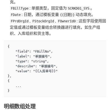
充。
: 单据类型，固定值为
。
FBillType
SCRKD01_SYS
: 日期，通过模板变量
动态填充。
FDate
{{日期}}
,
,
: 这些字段使用固
FPrdOrgId
FStockOrgId
FOwnerId0
定值或通过模板变量结合转换器进行填充，如生产组
织、入库组织和货主等。
{

    "field": "FBillNo",

    "label": "单据编号",

    "type": "string",

    "describe": "单据编号",

    "value": "{{入库单号}}"

},

{

    ...

}
明细数组处理