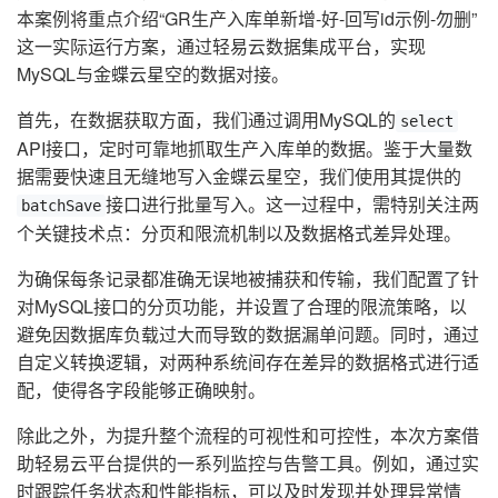
本案例将重点介绍“GR生产入库单新增-好-回写id示例-勿删”
这一实际运行方案，通过轻易云数据集成平台，实现
MySQL与金蝶云星空的数据对接。
首先，在数据获取方面，我们通过调用MySQL的
select
API接口，定时可靠地抓取生产入库单的数据。鉴于大量数
据需要快速且无缝地写入金蝶云星空，我们使用其提供的
接口进行批量写入。这一过程中，需特别关注两
batchSave
个关键技术点：分页和限流机制以及数据格式差异处理。
为确保每条记录都准确无误地被捕获和传输，我们配置了针
对MySQL接口的分页功能，并设置了合理的限流策略，以
避免因数据库负载过大而导致的数据漏单问题。同时，通过
自定义转换逻辑，对两种系统间存在差异的数据格式进行适
配，使得各字段能够正确映射。
除此之外，为提升整个流程的可视性和可控性，本次方案借
助轻易云平台提供的一系列监控与告警工具。例如，通过实
时跟踪任务状态和性能指标，可以及时发现并处理异常情