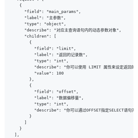
    {

      "field": "main_params",

      "label": "主参数",

      "type": "object",

      "describe": "对应主查询语句内的动态参数对象",

      "children": [

        {

          "field": "limit",

          "label": "返回的记录数",

          "type": "int",

          "describe": "你可以使用 LIMIT 属性来设定返回的
          "value": 100

        },

        {

          "field": "offset",

          "label": "数据偏移量",

          "type": "int",

          "describe": "你可以通过OFFSET指定SELEC
        }

      ]

    }

  ],
