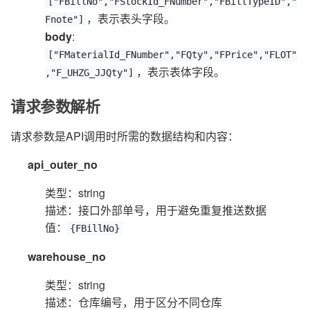
["FBillNo","FStockId_FNumber","FBillTypeID","
，表示表头字段。
Fnote"]
body
:
["FMaterialId_FNumber","FQty","FPrice","FLOT"
，表示表体字段。
,"F_UHZG_JJQty"]
请求参数解析
请求参数是API调用时所需的数据结构和内容：
api_outer_no
类型：string
描述：接口外部单号，用于避免重复推送数据
值：
{FBillNo}
warehouse_no
类型：string
描述：仓库编号，用于区分不同仓库