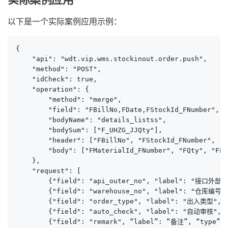
以下是一个实际案例应用示例：
{

    "api": "wdt.vip.wms.stockinout.order.push",

    "method": "POST",

    "idCheck": true,

    "operation": {

        "method": "merge",

        "field": "FBillNo,FDate,FStockId_FNumber",

        "bodyName": "details_listss",

        "bodySum": ["F_UHZG_JJQty"],

        "header": ["FBillNo", "FStockId_FNumber", "F
        "body": ["FMaterialId_FNumber", "FQty", "FPr
    },

    "request": [

        {"field": "api_outer_no", "label": "接口外部单号
        {"field": "warehouse_no", "label": "仓库编号", 
        {"field": "order_type", "label": "出入类型", "t
        {"field": "auto_check", "label": "自动审核", "t
        {"field": "remark", “label”: “备注”, “type”: 