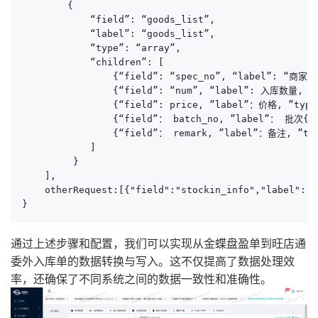
        {

            “field”: “goods_list”,

            “label”: “goods_list”,

            “type”: “array”,

            “children”: [

                {“field”: “spec_no”, “label”: “商家编码
                {“field”: “num”, “label”: 入库数量, ”ty
                {“field”: price, ”label”：价格, ”type”
                {“field”： batch_no, ”label”： 批次{{d
                {“field”： remark, ”label”：备注, ”typ
            ]

         }

    ],

    otherRequest:[{"field":"stockin_info","label":"s
}
通过上述步骤和配置，我们可以实现从金蝶盘盈单到旺店通
委外入库单的数据转换与写入。这不仅提高了数据处理效
率，还确保了不同系统之间的数据一致性和准确性。