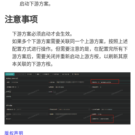
启动下游方案。
注意事项
下游方案必须启动才会生效。
如果多个下游方案需要关联同一个上游方案，按照上述
配置方式进行操作。但需要注意的是，在配置完所有下
游方案后，需要关闭并重新启动上游方桉，以刷新其原
本关联的下游方桉。
版权声明