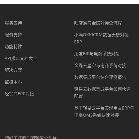
服务支持
旺店通与金蝶对接全流程
服务支持
小满OKKICRM数据无缝对接
ERP
功能特性
用友BIP与电商系统对接
API接口文档大全
金蝶云星空与电商系统对接
解决方案
数据集成平台综合评测报告
监控中心
轻易云数据集成平台如何快速
经销商ERP对接
配置
基于轻易云平台实现用友ERP与
电商OMS系统快速对接
扫码关注我们的微信公众号