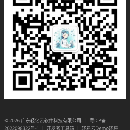
©
2026
广东轻亿云软件科技有限公司
.
|
粤ICP备
2022098322号-1
|
开发者工具箱
|
轻易云Demo环境