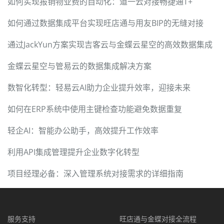
如何实现报销物业费的自动化：道一云对接畅捷通T+
如何通过数据集成平台实现旺店通与用友BIP的无缝对接
通过JackYun方案实现吉客云与金蝶云星空的高效数据集成
金蝶云星空与管易云的数据集成解决方案
数智化转型：轻易云AI助力企业提升效率，迎接未来
如何在ERP系统中使用主键检查功能避免数据重复
轻企AI：智能办公助手，高效提升工作效率
利用API集成管理提升企业数字化转型
项目经理必备：深入管理系统对接需求的详细指南
服务支持
旺店通与金蝶对接全流程