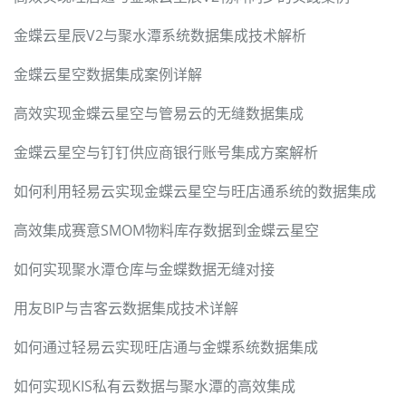
金蝶云星辰V2与聚水潭系统数据集成技术解析
金蝶云星空数据集成案例详解
高效实现金蝶云星空与管易云的无缝数据集成
金蝶云星空与钉钉供应商银行账号集成方案解析
如何利用轻易云实现金蝶云星空与旺店通系统的数据集成
高效集成赛意SMOM物料库存数据到金蝶云星空
如何实现聚水潭仓库与金蝶数据无缝对接
用友BIP与吉客云数据集成技术详解
如何通过轻易云实现旺店通与金蝶系统数据集成
如何实现KIS私有云数据与聚水潭的高效集成