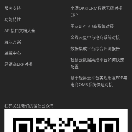
服务支持
小满OKKICRM数据无缝对接
ERP
功能特性
用友BIP与电商系统对接
API接口文档大全
金蝶云星空与电商系统对接
解决方案
数据集成平台综合评测报告
监控中心
轻易云数据集成平台如何快速
经销商ERP对接
配置
基于轻易云平台实现用友ERP与
电商OMS系统快速对接
扫码关注我们的微信公众号