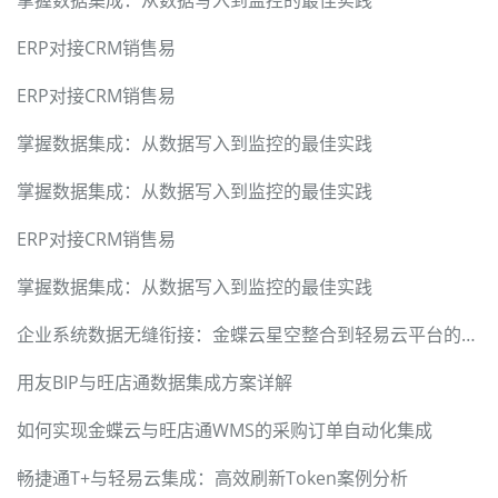
掌握数据集成：从数据写入到监控的最佳实践
ERP对接CRM销售易
ERP对接CRM销售易
掌握数据集成：从数据写入到监控的最佳实践
掌握数据集成：从数据写入到监控的最佳实践
ERP对接CRM销售易
掌握数据集成：从数据写入到监控的最佳实践
企业系统数据无缝衔接：金蝶云星空整合到轻易云平台的技术实现
用友BIP与旺店通数据集成方案详解
如何实现金蝶云与旺店通WMS的采购订单自动化集成
畅捷通T+与轻易云集成：高效刷新Token案例分析