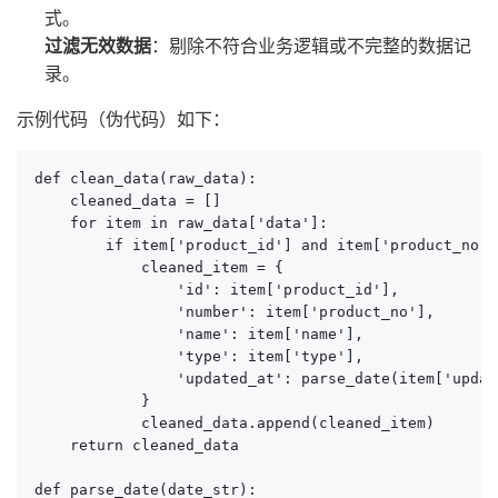
式。
过滤无效数据
：剔除不符合业务逻辑或不完整的数据记
录。
示例代码（伪代码）如下：
def clean_data(raw_data):

    cleaned_data = []

    for item in raw_data['data']:

        if item['product_id'] and item['product_no']:
            cleaned_item = {

                'id': item['product_id'],

                'number': item['product_no'],

                'name': item['name'],

                'type': item['type'],

                'updated_at': parse_date(item['updat
            }

            cleaned_data.append(cleaned_item)

    return cleaned_data

def parse_date(date_str):
