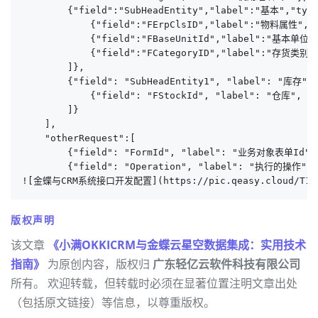
        {"field":"SubHeadEntity","label":"基本","type
            {"field":"FErpClsID","label":"物料属性","ty
            {"field":"FBaseUnitId","label":"基本单位","
            {"field":"FCategoryID","label":"存货类别","
        ]},

        {"field": "SubHeadEntity1", "label": "库存", 
            {"field": "FStockId", "label": "仓库", "ty
        ]}

    ],

    "otherRequest":[

        {"field": "FormId", "label": "业务对象表单Id",
        {"field": "Operation", "label": "执行的操作", "
![金蝶与CRM系统接口开发配置](https://pic.qeasy.cloud/T13.p
版权声明
该文章
《小满OKKICRM与金蝶云星空数据集成：实用技术
指南》
为原创内容，版权归
广东轻亿云软件科技有限公司
所有。 欢迎转载，但转载时必须在显著位置注明文章出处
（包括原文链接）等信息，以尊重版权。