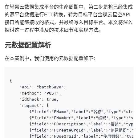
在轻易云数据集成平台的生命周期中，第二步是将已经集成
的源平台数据进行ETL转换，转为目标平台金蝶云星空API
接口所能够接收的格式，并最终写入目标平台。本文将深入
探讨这一过程中涉及的技术细节和实现方法。
元数据配置解析
在本案例中，我们使用的元数据配置如下：
{

    "api": "batchSave",

    "method": "POST",

    "idCheck": true,

    "request": [

        {"field":"FName","label":"名称","type":"strin
        {"field":"FNumber","label":"编码","type":"str
        {"field":"FDescription","label":"描述","type"
        {"field":"FCreateOrgId","label":"创建组织","typ
        {"field":"FUseOrgId","label":"使用组织","type":