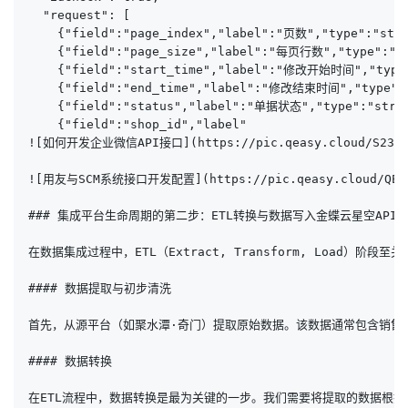
  "request": [

    {"field":"page_index","label":"页数","type":"
    {"field":"page_size","label":"每页行数","type":"
    {"field":"start_time","label":"修改开始时间","
    {"field":"end_time","label":"修改结束时间","t
    {"field":"status","label":"单据状态","type":"str
    {"field":"shop_id","label"

![如何开发企业微信API接口](https://pic.qeasy.cloud/S23.pn
![用友与SCM系统接口开发配置](https://pic.qeasy.cloud/QEASY
### 集成平台生命周期的第二步：ETL转换与数据写入金蝶云星空API接
在数据集成过程中，ETL（Extract, Transform, Loa
#### 数据提取与初步清洗

首先，从源平台（如聚水潭·奇门）提取原始数据。该数据通常包含销售订单、
#### 数据转换

在ETL流程中，数据转换是最为关键的一步。我们需要将提取的数据根据