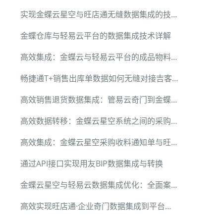
实现金蝶云星空与旺店通无缝数据集成的技术案例
金蝶仓库与轻易云平台的数据集成技术详解
高效集成：金蝶云与轻易云平台的成品物料信息查询
畅捷通T+销售出库单数据如何无缝对接吉客云
高效销售退货数据集成：管易云奇门到金蝶云星辰
高效数据转移：金蝶云星空系统之间的采购入库单集成
高效集成：金蝶云星空采购收料通知单与旺店通WMS对接方案
通过API接口实现用友BIP数据集成与转换
金蝶云星空与轻易云数据集成优化：全面案例解析
高效实现旺店通·企业奇门数据集成到平台的技术方案