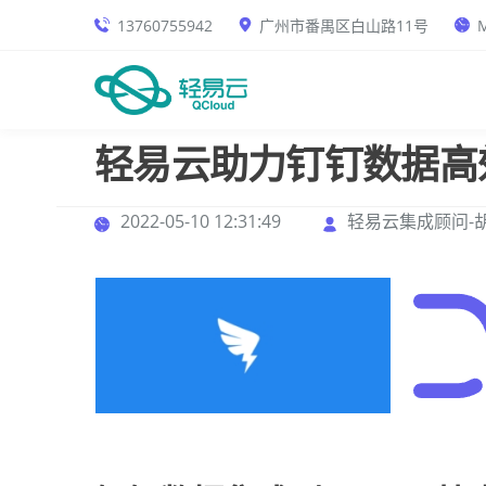
13760755942
广州市番禺区白山路11号
M
轻易云助力钉钉数据高
2022-05-10 12:31:49
轻易云集成顾问-