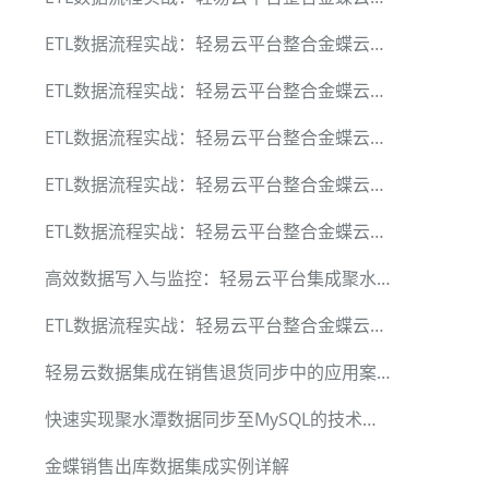
ETL数据流程实战：轻易云平台整合金蝶云星空API接口
ETL数据流程实战：轻易云平台整合金蝶云星空API接口
ETL数据流程实战：轻易云平台整合金蝶云星空API接口
ETL数据流程实战：轻易云平台整合金蝶云星空API接口
ETL数据流程实战：轻易云平台整合金蝶云星空API接口
高效数据写入与监控：轻易云平台集成聚水潭与金蝶云星辰
ETL数据流程实战：轻易云平台整合金蝶云星空API接口
轻易云数据集成在销售退货同步中的应用案例
快速实现聚水潭数据同步至MySQL的技术解决方案
金蝶销售出库数据集成实例详解