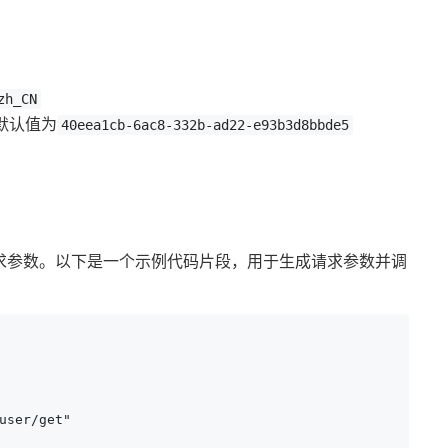
zh_CN
默认值为
40eea1cb-6ac8-332b-ad22-e93b3d8bbde5
。
求参数。以下是一个示例代码片段，用于生成请求参数并调
user/get"
