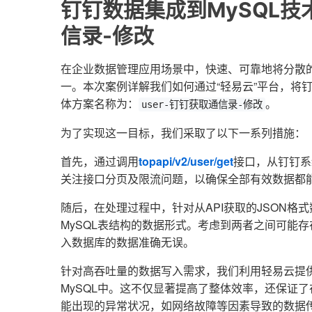
钉钉数据集成到MySQL技
信录-修改
在企业数据管理应用场景中，快速、可靠地将分散
一。本次案例详解我们如何通过“轻易云”平台，将钉
体方案名称为：
。
user-钉钉获取通信录-修改
为了实现这一目标，我们采取了以下一系列措施：
首先，通过调用
topapi/v2/user/get
接口，从钉钉系
关注接口分页及限流问题，以确保全部有效数据都
随后，在处理过程中，针对从API获取的JSON
MySQL表结构的数据形式。考虑到两者之间可能
入数据库的数据准确无误。
针对高吞吐量的数据写入需求，我们利用轻易云提
MySQL中。这不仅显著提高了整体效率，还保证
能出现的异常状况，如网络故障等因素导致的数据