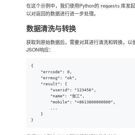
在这个示例中，我们使用Python的
库发起
requests
以对返回的数据进行进一步处理。
数据清洗与转换
获取到原始数据后，需要对其进行清洗和转换，以便
JSON响应：
{

    "errcode": 0,

    "errmsg": "ok",

    "result": {

        "userid": "123456",

        "name": "张三",

        "mobile": "+8613800000000",

        ...

    }

}