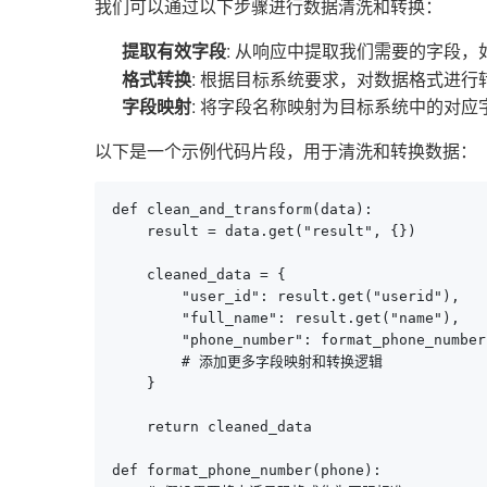
我们可以通过以下步骤进行数据清洗和转换：
提取有效字段
: 从响应中提取我们需要的字段，
格式转换
: 根据目标系统要求，对数据格式进
字段映射
: 将字段名称映射为目标系统中的对应
以下是一个示例代码片段，用于清洗和转换数据：
def clean_and_transform(data):

    result = data.get("result", {})

    cleaned_data = {

        "user_id": result.get("userid"),

        "full_name": result.get("name"),

        "phone_number": format_phone_number
        # 添加更多字段映射和转换逻辑

    }

    return cleaned_data

def format_phone_number(phone):
