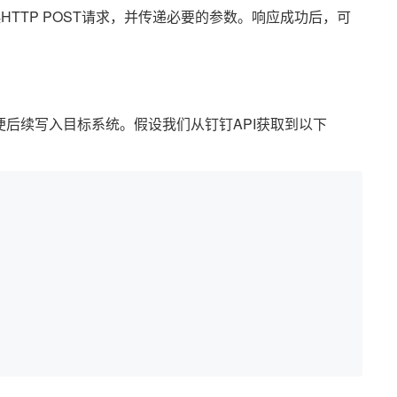
HTTP POST请求，并传递必要的参数。响应成功后，可
后续写入目标系统。假设我们从钉钉API获取到以下