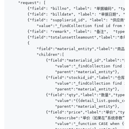
    "request": [

        {"field": "billno", "label": "单据编码", "type
        {"field": "billdate", "label": "单据日期", "ty
        {"field": "supplierid_id", "label": "供应商",
            "value":"_findCollection find id from 92
        {"field": "remark", "label": "备注",  "type":
        {"field":"totalunsettleamount","label":"本
        {

            "field":"material_entity","label":"商品
            "children":[

                {"field":"materialid_id","label":"商
                    "value":"_findCollection find id
                    "parent":"material_entity"},

                {"field":"stockid_id","label":"仓库",
                    "value":"_findCollection find id
                    "parent":"material_entity"},

                {"field":"qty","label":"数量","type":
                    "value":"{{detail_list.goods_coun
                    "parent":"material_entity"},

                {"field":"price","label":"单价","type
                    "describe":"单价（如果在“系
                    "value":"_function CASE when {{d