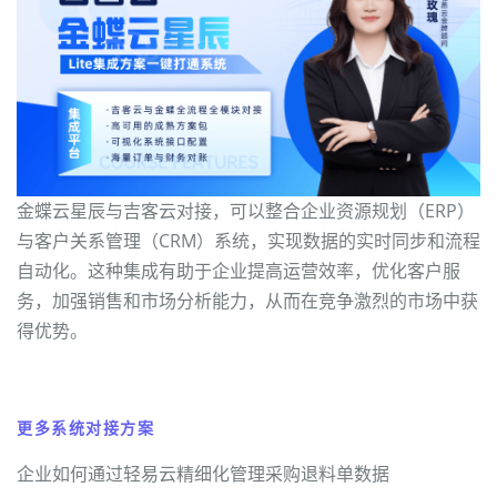
金蝶云星辰与吉客云对接，可以整合企业资源规划（ERP）
与客户关系管理（CRM）系统，实现数据的实时同步和流程
自动化。这种集成有助于企业提高运营效率，优化客户服
务，加强销售和市场分析能力，从而在竞争激烈的市场中获
得优势。
更多系统对接方案
企业如何通过轻易云精细化管理采购退料单数据