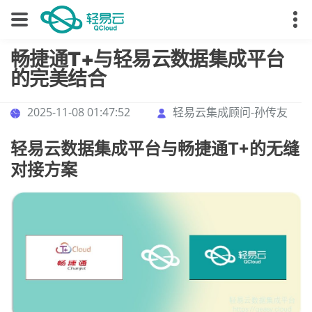
畅捷通T+与轻易云数据集成平台
的完美结合
2025-11-08 01:47:52
轻易云集成顾问-孙传友
轻易云数据集成平台与畅捷通T+的无缝
对接方案