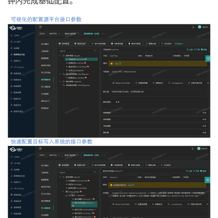
钟内完成基础配置。