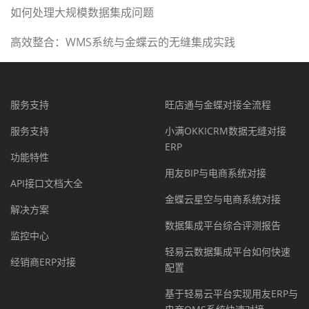
如何处理大规模数据集成问题
高效整合：WMS系统与金蝶云的无缝集成实践
服务支持
旺店通与金蝶对接全流程
服务支持
小满OKKICRM数据无缝对接
ERP
功能特性
用友BIP与电商系统对接
API接口文档大全
金蝶云星空与电商系统对接
解决方案
数据集成平台综合评测报告
监控中心
轻易云数据集成平台如何快速
经销商ERP对接
配置
基于轻易云平台实现用友ERP与