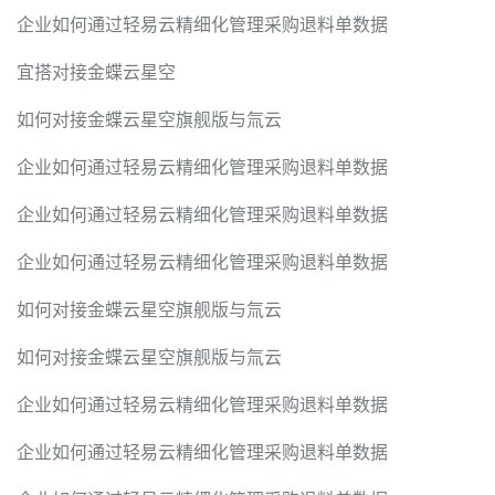
企业如何通过轻易云精细化管理采购退料单数据
宜搭对接金蝶云星空
如何对接金蝶云星空旗舰版与氚云
企业如何通过轻易云精细化管理采购退料单数据
企业如何通过轻易云精细化管理采购退料单数据
企业如何通过轻易云精细化管理采购退料单数据
如何对接金蝶云星空旗舰版与氚云
如何对接金蝶云星空旗舰版与氚云
企业如何通过轻易云精细化管理采购退料单数据
企业如何通过轻易云精细化管理采购退料单数据