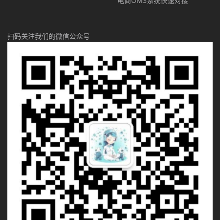
电商OMS系统快速对接
扫码关注我们的微信公众号