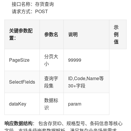
接口名称：存货查询
请求方式：POST
示
关键参数配
参数名
说明
例
置
：
值
分页大
PageSize
99999
小
查询字
ID,Code,Name等
SelectFields
段集
30+字段
数据标
dataKey
param
识
响应数据结构
： 包含存货ID、规格型号、条码信息等核心
字段，支持多级嵌套数据解析，满足复杂业务场景需求。