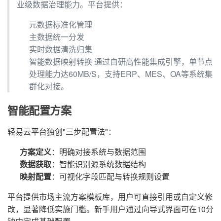
业级数据治理能力。平台提供：
元数据标准化管理
主数据统一分发
实时数据清洗归集
智能数据映射转换 通过自研高性能集成引擎，单节点
处理能力达60MB/S，支持ERP、MES、OA等系统集
群化对接。
智能配置方案
轻易云平台独创"三步配置法"：
方案定义
：明确对接系统与数据范围
数据获取
：智能识别源系统数据结构
映射配置
：可视化字段匹配与转换规则设置
平台提供市场主流方案模板库，用户可直接引用或自定义修
改，显著降低实施门槛。新手用户通过向导式界面可在10分