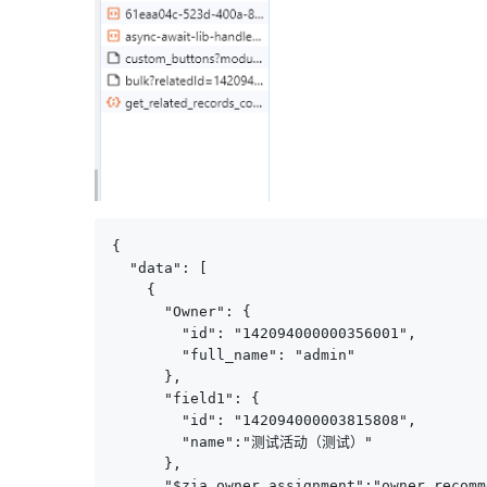
{

  "data": [

    {

      "Owner": {

        "id": "142094000000356001",

        "full_name": "admin"

      },

      "field1": {

        "id": "142094000003815808",

        "name":"测试活动（测试）"

      },

      "$zia_owner_assignment":"owner_recomm