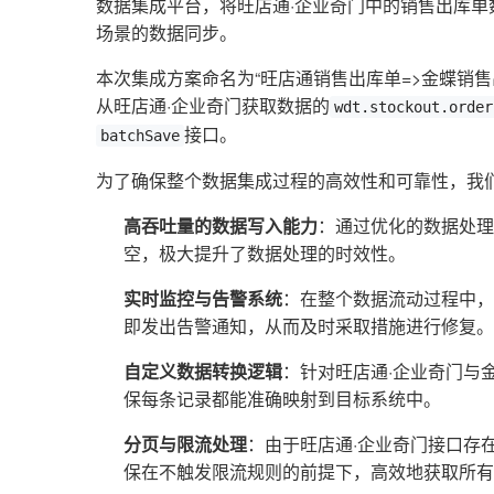
数据集成平台，将旺店通·企业奇门中的销售出库
场景的数据同步。
本次集成方案命名为“旺店通销售出库单=>金蝶销售出
从旺店通·企业奇门获取数据的
wdt.stockout.order
接口。
batchSave
为了确保整个数据集成过程的高效性和可靠性，我
高吞吐量的数据写入能力
：通过优化的数据处理
空，极大提升了数据处理的时效性。
实时监控与告警系统
：在整个数据流动过程中，
即发出告警通知，从而及时采取措施进行修复。
自定义数据转换逻辑
：针对旺店通·企业奇门与
保每条记录都能准确映射到目标系统中。
分页与限流处理
：由于旺店通·企业奇门接口存
保在不触发限流规则的前提下，高效地获取所有