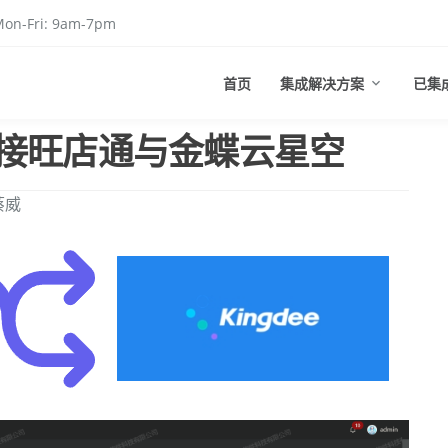
on-Fri: 9am-7pm
首页
集成解决方案
已集
接旺店通与金蝶云星空
蔡威