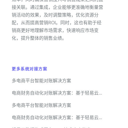
接关联。通过集成，企业能够更准确地衡量营
销活动的效果，及时调整策略，优化资源分
配，从而提高营销ROI。同时，这也有助于经
销商更好地理解市场需求，快速响应市场变
化，提升整体的销售业绩。
更多系统对接方案
多电商平台智能对账解决方案
电商财务自动化对账解决方案：基于轻易云数据集成平台的最佳实践
多电商平台智能对账解决方案
电商财务自动化对账解决方案：基于轻易云数据集成平台的最佳实践