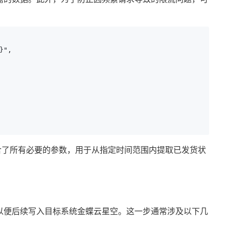
",

含了所有必要的参数，用于从指定时间范围内提取已发货状
以便后续写入目标系统金蝶云星空。这一步通常涉及以下几