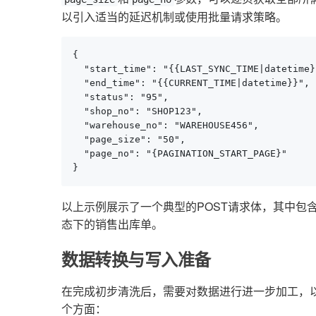
以引入适当的延迟机制或使用批量请求策略。
{

  "start_time": "{{LAST_SYNC_TIME|datetime}}
  "end_time": "{{CURRENT_TIME|datetime}}",

  "status": "95",

  "shop_no": "SHOP123",

  "warehouse_no": "WAREHOUSE456",

  "page_size": "50",

  "page_no": "{PAGINATION_START_PAGE}"

}
以上示例展示了一个典型的POST请求体，其中包
态下的销售出库单。
数据转换与写入准备
在完成初步清洗后，需要对数据进行进一步加工，
个方面：