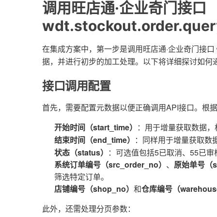
调用旺店通·企业奇门接口
wdt.stockout.order.
在集成方案中，第一步是调用旺店通·企业奇门接口
据，并进行初步的加工处理。以下将详细探讨如何
接口调用配置
首先，需要配置元数据以便正确调用API接口。根
开始时间（start_time）
：用于增量获取数据，
结束时间（end_time）
：同样用于增量获取数
状态（status）
：可选值包括5已取消、55已审
系统订单编号（src_order_no）
、
原始单号（sr
筛选特定订单。
店铺编号（shop_no）
和
仓库编号（warehous
此外，还需处理分页参数：