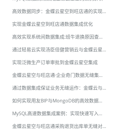
高效数据同步：金蝶云星空到旺店通的实现案例
实现金蝶云星空到旺店通数据集成优化
高效实现系统间数据集成:班牛退换原因查询案例
通过轻易云实现汤臣倍健营销云与金蝶云星辰V2无缝数据整合
实现泛微生产订单审批到金蝶云星空集成
金蝶云星空与旺店通·企业奇门数据无缝集成方案
通过数据集成保证业务无缝运作：金蝶云与小满OKKICRM对接方案
如何实现用友BIP与MongoDB的高效数据集成
MySQL高速数据集成案例：实现快速写入与稳定性保障
金蝶云星空与旺店通采购退货出库单无缝对接实战