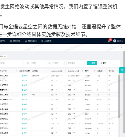
发生网络波动或其他异常情况，我们内置了错误重试机
。
奇门与金蝶云星空之间的数据无缝对接，还显著提升了整体
进一步详细介绍具体实施步骤及技术细节。