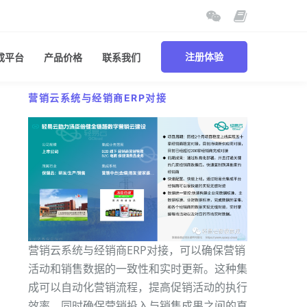
成平台
产品价格
联系我们
注册体验
营销云系统与经销商ERP对接
营销云系统与经销商ERP对接，可以确保营销
活动和销售数据的一致性和实时更新。这种集
成可以自动化营销流程，提高促销活动的执行
效率，同时确保营销投入与销售成果之间的直