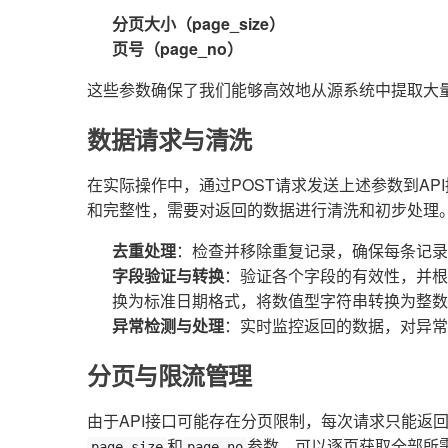
分页大小（page_size）
页号（page_no）
这些参数确保了我们能够高效地从源系统中提取大
数据请求与清洗
在实际操作中，通过POST请求发送上述参数到A
和完整性，需要对返回的数据进行清洗和初步处理
去重处理
：检查并移除重复记录，确保每条记录
字段验证与转换
：验证各个字段的有效性，并根
换为标准日期格式，将数值型字符串转换为整数
异常检测与处理
：实时监控返回的数据，对异常
分页与限流管理
由于API接口可能存在分页限制，每次请求只能返
和
参数，可以逐页获取全部所
page_size
page_no