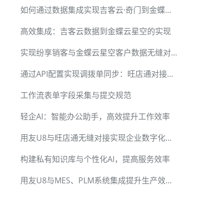
如何通过数据集成实现吉客云·奇门到金蝶云星空的无缝对接
高效集成：吉客云数据到金蝶云星空的实现
实现纷享销客与金蝶云星空客户数据无缝对接的关键技术
通过API配置实现调拨单同步：旺店通对接金蝶云星空
工作流表单字段采集与提交规范
轻企AI：智能办公助手，高效提升工作效率
用友U8与旺店通无缝对接实现企业数字化管理
构建私有知识库与个性化AI，提高服务效率
用友U8与MES、PLM系统集成提升生产效率与产品质量