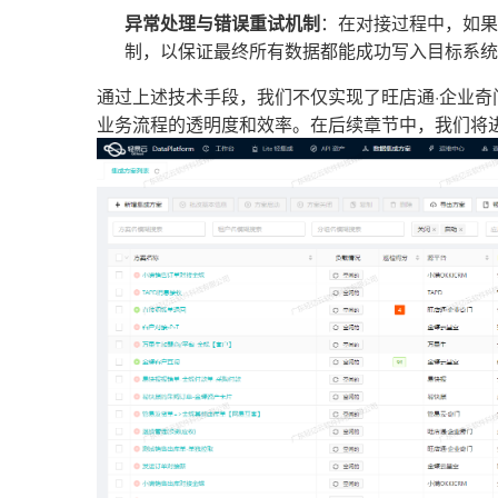
异常处理与错误重试机制
：在对接过程中，如果
制，以保证最终所有数据都能成功写入目标系统
通过上述技术手段，我们不仅实现了旺店通·企业
业务流程的透明度和效率。在后续章节中，我们将