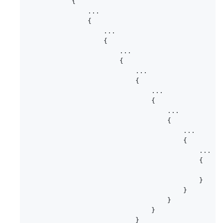
           {

               ...

               {

                   ...

                   {

                       ...

                       {

                           ...

                           {

                               ...

                               {

                                   ...

                                   {

                                       ...

                                       {

                                           ...

                                           {

                                              
                                           }

                                       }

                                   }

                               }

                           }
