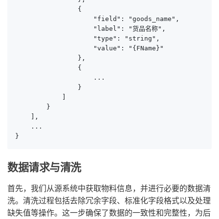
                {

                    "field": "goods_name",

                    "label": "货品名称",

                    "type": "string",

                    "value": "{FName}"

                },

                {

                    ...

                }

            ]

        }

    ],

    ...

}
数据请求与清洗
首先，我们从源系统中获取物料信息，并进行必要的数据清
洗。清洗过程包括去除冗余字段、标准化字段格式以及处理
缺失值等操作。这一步确保了数据的一致性和完整性，为后