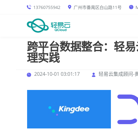
13760755942
广州市番禺区白山路11号
M
跨平台数据整合：轻易
理实践
2024-10-01 03:01:17
轻易云集成顾问-