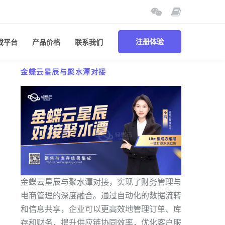
成平台
产品价格
联系我们
注册体验
金蝶云星辰与聚水潭对接
金蝶云星辰与聚水潭对接，实现了财务管理与
电商管理的深度融合。通过自动化的数据流转
和信息共享，企业可以更高效地管理订单、库
存和财务，提升供应链协同效率，优化客户服