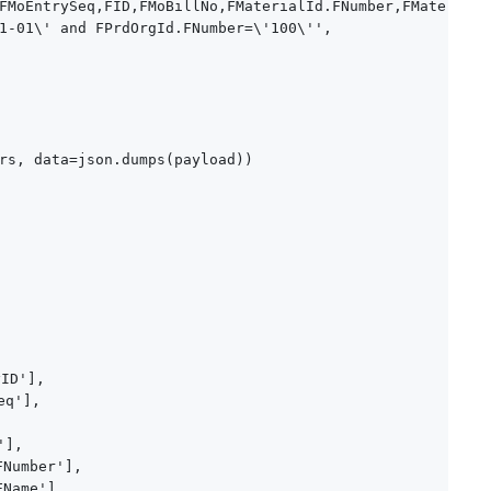
FMoEntrySeq,FID,FMoBillNo,FMaterialId.FNumber,FMaterialI
1-01\' and FPrdOrgId.FNumber=\'100\'',

rs, data=json.dumps(payload))

ID'],

q'],

],

Number'],

Name'],
