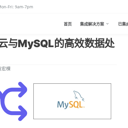
on-Fri: 9am-7pm
首页
集成解决方案
已集
云与MySQL的高效数据处
黄宏棵