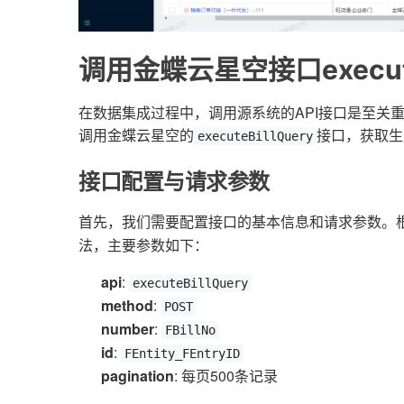
调用金蝶云星空接口execut
在数据集成过程中，调用源系统的API接口是至关
调用金蝶云星空的
接口，获取生
executeBillQuery
接口配置与请求参数
首先，我们需要配置接口的基本信息和请求参数。
法，主要参数如下：
api
:
executeBillQuery
method
:
POST
number
:
FBillNo
id
:
FEntity_FEntryID
pagination
: 每页500条记录