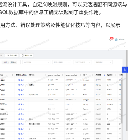
据流设计工具，自定义映射规则，可以灵活适配不同源端与
SQL数据库中的信息正确无误起到了重要作用。
调用方法、错误处理策略及性能优化技巧等内容，以展示一