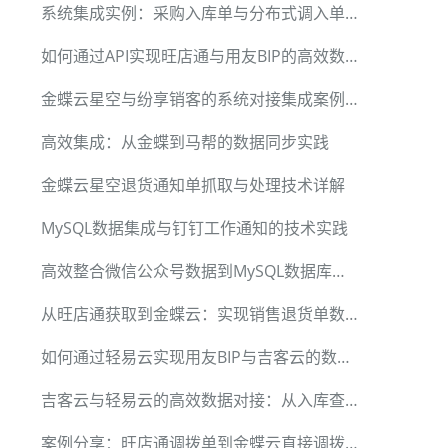
ate>='{{LAST_SYNC_TIME|dateTime}}' and FPrdOrgId.FNumbe
系统集成实例：采购入库单与分布式调入单全流程自动化
如何通过API实现旺店通与用友BIP的高效数据对接
金蝶云星空与纷享销客的系统对接集成案例解析
高效集成：从金蝶到马帮的数据同步实践
金蝶云星空退货通知单抓取与处理技术详解
MySQL数据集成与钉钉工作通知的技术实践
高效整合微信公众号数据到MySQL数据库的技术解析
从旺店通获取到金蝶云：实现销售退货单数据集成
如何通过轻易云实现用友BIP与吉客云的数据对接
吉客云与轻易云的高效数据对接：从入库查询到退货
案例分享：旺店通调拨单到金蝶云直接调拨单的数据无缝对接