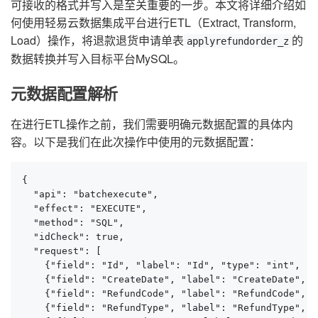
可接收的格式并写入是至关重要的一步。本文将详细介绍如
何使用轻易云数据集成平台进行ETL（Extract, Transform,
Load）操作，将退款退货申请单表
的
applyrefundorder_z
数据转换并写入目标平台MySQL。
元数据配置解析
在进行ETL操作之前，我们需要明确元数据配置的具体内
容。以下是我们在此次操作中使用的元数据配置：
{

  "api": "batchexecute",

  "effect": "EXECUTE",

  "method": "SQL",

  "idCheck": true,

  "request": [

    {"field": "Id", "label": "Id", "type": "int", "v
    {"field": "CreateDate", "label": "CreateDate", "
    {"field": "RefundCode", "label": "RefundCode", "
    {"field": "RefundType", "label": "RefundType", "