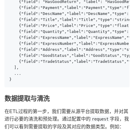
    {"field": "HasGoodReturn", "label": "HasGoodRetu
    {"field":"Payment","label":"Payment","type":"flo
    {"field":"DescName","label":"DescName","type":"s
    {"field":"Title","label":"Title","type":"string"
    {"field":"Price","label":"Price","type":"float",
    {"field":"Quantity","label":"Quantity","type":"f
    {"field":"ExpressName","label":"ExpressName","ty
    {"field":"ExpressNumber","label":"ExpressNumber"
    {"field":"Address","label":"Address","type":"str
    {"field":"GoodStatus","label":"GoodStatus","type
    {"field":"TradeStatus","label":"TradeStatus","ty
  ],

  ...

}
数据提取与清洗
在ETL过程的第一步，我们需要从源平台提取数据，并对其
进行必要的清洗和预处理。通过配置中的
字段，我
request
们可以看到需要提取的字段及其对应的数据类型。例如：