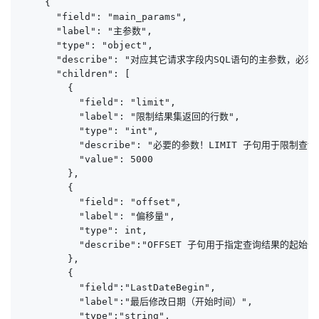
    {

      "field": "main_params",

      "label": "主参数",

      "type": "object",

      "describe": "对应其它请求字段内SQL语句的主参数，必须
      "children": [

        {

          "field": "limit",

          "label": "限制结果集返回的行数",

          "type": "int",

          "describe": "必要的参数！LIMIT 子句
          "value": 5000

        },

        {

          "field": "offset",

          "label": "偏移量",

          "type": int,

          "describe":"OFFSET 子句用于指定查询结
        },

        {

          "field":"LastDateBegin",

          "label":"最后修改日期（开始时间）",

          "type":"string",
