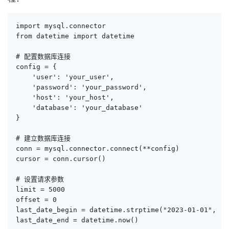
import mysql.connector

from datetime import datetime

# 配置数据库连接

config = {

    'user': 'your_user',

    'password': 'your_password',

    'host': 'your_host',

    'database': 'your_database'

}

# 建立数据库连接

conn = mysql.connector.connect(**config)

cursor = conn.cursor()

# 设置请求参数

limit = 5000

offset = 0

last_date_begin = datetime.strptime("2023-01-01", "%
last_date_end = datetime.now()
