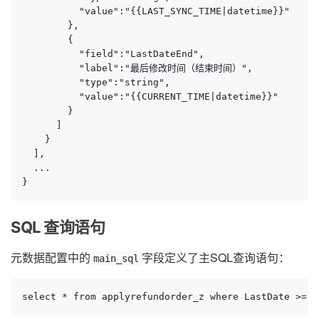
          "value":"{{LAST_SYNC_TIME|datetime}}"

        },

        {

          "field":"LastDateEnd",

          "label":"最后修改时间（结束时间）",

          "type":"string",

          "value":"{{CURRENT_TIME|datetime}}"

        }

      ]

    }

  ],

  ...

}
SQL 查询语句
元数据配置中的
字段定义了主SQL查询语句：
main_sql
select * from applyrefundorder_z where LastDate >= :