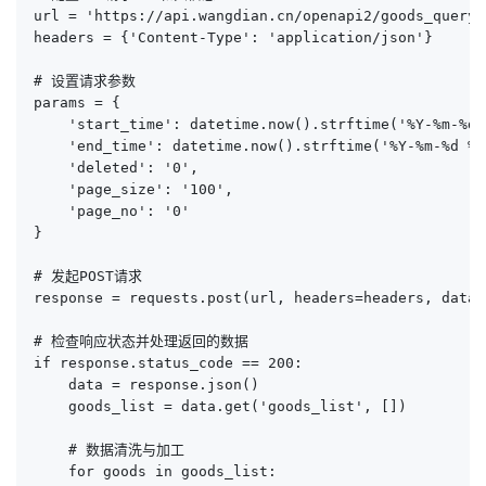
url = 'https://api.wangdian.cn/openapi2/goods_query.p
headers = {'Content-Type': 'application/json'}

# 设置请求参数

params = {

    'start_time': datetime.now().strftime('%Y-%m-%d 
    'end_time': datetime.now().strftime('%Y-%m-%d %H
    'deleted': '0',

    'page_size': '100',

    'page_no': '0'

}

# 发起POST请求

response = requests.post(url, headers=headers, data=
# 检查响应状态并处理返回的数据

if response.status_code == 200:

    data = response.json()

    goods_list = data.get('goods_list', [])

    # 数据清洗与加工

    for goods in goods_list:
