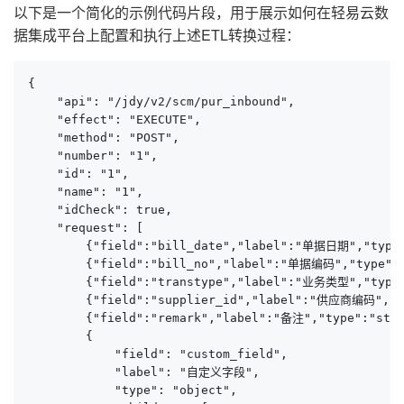
以下是一个简化的示例代码片段，用于展示如何在轻易云数
据集成平台上配置和执行上述ETL转换过程：
{

    "api": "/jdy/v2/scm/pur_inbound",

    "effect": "EXECUTE",

    "method": "POST",

    "number": "1",

    "id": "1",

    "name": "1",

    "idCheck": true,

    "request": [

        {"field":"bill_date","label":"单据日期","type"
        {"field":"bill_no","label":"单据编码","type":
        {"field":"transtype","label":"业务类型","type"
        {"field":"supplier_id","label":"供应商编码","t
        {"field":"remark","label":"备注","type":"st
        {

            "field": "custom_field",

            "label": "自定义字段",

            "type": "object",
