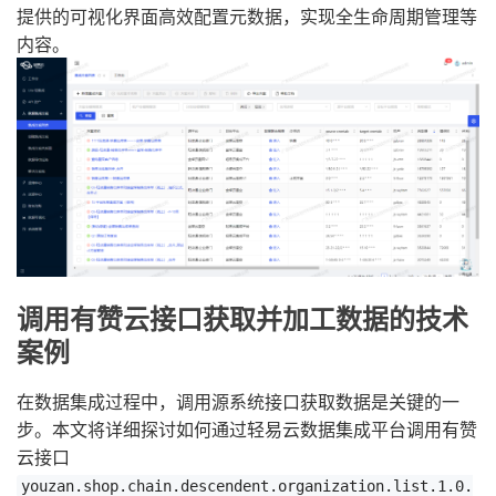
提供的可视化界面高效配置元数据，实现全生命周期管理等
内容。
调用有赞云接口获取并加工数据的技术
案例
在数据集成过程中，调用源系统接口获取数据是关键的一
步。本文将详细探讨如何通过轻易云数据集成平台调用有赞
云接口
youzan.shop.chain.descendent.organization.list.1.0.