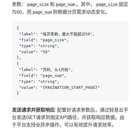
参数：
和
。其中，
固定
page_size
page_num
page_size
为50，而
则根据分页需求动态变化。
page_num
{

 "label": "每页条数，最大不能超过50",

 "field": "page_size",

 "type": "string",

 "value": "50"

},

{

 "label": "页码，从1开始",

 "field": "page_num",

 "type": "string",

 "value": "{PAGINATION_START_PAGE}"

}
发送请求并获取响应
: 配置好请求参数后，通过轻易云平
台发送GET请求到指定API路径，并获取响应数据。由
于平台支持全异步操作，可以有效提升请求效率。