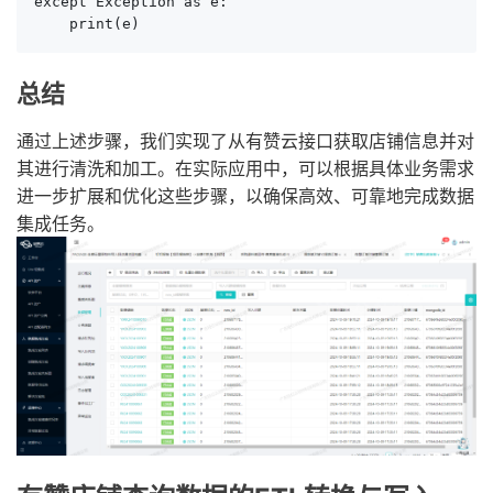
except Exception as e:

    print(e)
总结
通过上述步骤，我们实现了从有赞云接口获取店铺信息并对
其进行清洗和加工。在实际应用中，可以根据具体业务需求
进一步扩展和优化这些步骤，以确保高效、可靠地完成数据
集成任务。