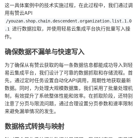
这一具体案例中的技术实施过程，在此过程中，我们通过调
用有赞云API
/youzan.shop.chain.descendent.organization.list.1.0
进行数据拉取，并使用轻易云集成平台执行批量写入操
.1
作。
确保数据不漏单与快速写入
为了确保从有赞云获取的每一条数据信息都能成功导入到轻
易云集成平台，我们设计了可靠的数据抓取和存储流程。首
先，通过定时任务设置自动化API调用，周期性地获取最新
数据。同时，为处理大规模数据集，我们采用了批量处理机
制，有效提升了系统整体性能和效率。在抓取阶段，还特别
注意了分页与限流问题，通过合理设置分页参数和速率限制
来避免漏单情况的发生。
数据格式转换与映射