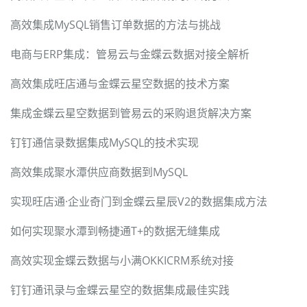
高效集成MySQL销售订单数据的方法与挑战
电商与ERP集成：管易云与金蝶云数据对接全解析
高效集成旺店通与金蝶云星空数据的技术方案
集成金蝶云星空数据到管易云的采购退货解决方案
钉钉通信录数据集成MySQL的技术实现
高效集成聚水潭供应商数据到MySQL
实现旺店通·企业奇门到金蝶云星辰V2的数据集成方法
如何实现聚水潭到畅捷通T+的数据无缝集成
高效实现金蝶云数据与小满OKKICRM系统对接
钉钉通讯录与金蝶云星空的数据集成最佳实践