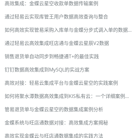
高效集成：金蝶云星空收款单数据传输案例
通过轻易云实现库管王用户数据高效查询与整合
如何高效实现管易采购入库单与金蝶分步式调入单的数据对接？
通过轻易云高效集成旺店通与金蝶云星辰V2数据
销售退货单自动同步到畅捷通T+的最佳实践
钉钉数据高效集成到MySQL的实战方案
高效对接：轻易云集成平台与金蝶云星空的实践案例
如何将聚水潭数据高效集成到KIS私有云：一个详细案例分享
管易退货单与金蝶云星空的数据集成案例分析
金蝶系统与旺店通数据对接：高效集成方案揭秘
高效实现金蝶云与旺店通数据集成的实践方法