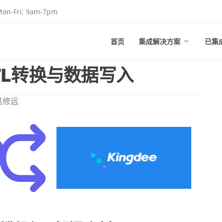
on-Fri: 9am-7pm
首页
集成解决方案
已集
TL转换与数据写入
吕修远