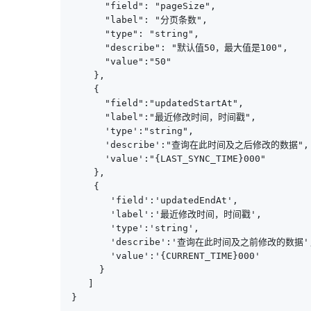
      "field": "pageSize",

      "label": "分页条数",

      "type": "string",

      "describe": "默认值50，最大值是100",

      "value":"50"

    },

    {

      "field":"updatedStartAt",

      "label":"最近修改时间，时间戳",

      'type':"string",

      'describe':"查询在此时间及之后修改的数据",

      'value':"{LAST_SYNC_TIME}000"

    },

    {

       'field':'updatedEndAt',

       'label':'最近修改时间，时间戳',

       'type':'string',

       'describe':'查询在此时间及之前修改的数据',
       'value':'{CURRENT_TIME}000'

     }

   ]

}