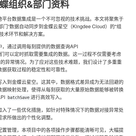
金蝶组织&部门资料
跨平台数据集成是一个不可忽视的技术挑战。本文将聚焦于
”数据自动同步到金蝶云星空（Kingdee Cloud）的"组
键技术环节和解决方案。
，通过调用每刻提供的数据查询API
们可以定时抓取需要集成的数据。这一过程不仅需要考虑
现的异常情况。为了应对这些技术难题，我们设计了多重重
数据获取过程的稳定性和可靠性。
写入到金蝶云星空。这其中，数据格式差异成为无法回避的
数据映射处理，使得从每刻获取的大量原始数据能够被转换
PI
进行高效写入。
batchSave
加入了一些优化措施，如针对特殊情况下的数据对接异常处
需求所做出的个性化调整。
配置管理，本项目中的各项操作步骤都能清晰可见，大幅提