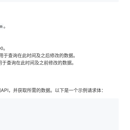
。
m
00。
，用于查询在此时间及之后修改的数据。
，用于查询在此时间及之前修改的数据。
用API，并获取所需的数据。以下是一个示例请求体：