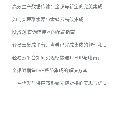
高效生产数据传输：金蝶与新宝的完美集成
如何实现聚水潭与金蝶云高效集成
MySQL查询连接器的配置指南
轻易云集成平台：查看已完成集成的软件和API资产
轻易云平台如何实现畅捷通T+ERP与电商订单高效对接
全渠道销售ERP系统集成的解决方案
一件代发与供应商系统无缝对接的实现与优势