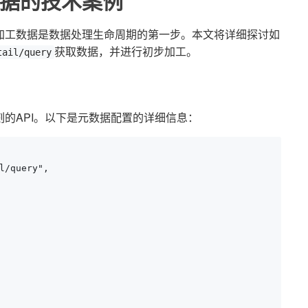
据的技术案例
加工数据是数据处理生命周期的第一步。本文将详细探讨如
获取数据，并进行初步加工。
tail/query
的API。以下是元数据配置的详细信息：
l/query",
