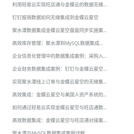
利用轻易云实现旺店通与金蝶云的数据无缝集成
钉钉报销数据如何无缝集成到金蝶云星空
聚水潭数据集成金蝶云星空盘盈同步实施案例详解
高效库存管理：聚水潭到MySQL数据集成案例
企业信息化管理中的数据集成案例：采购入库同步实战
企业财务数据集成案例：钉钉与金蝶云星空对接实现
实现聚水潭线上订单与金蝶云星空的无缝集成方法分享
高效集成：金蝶云星空与美国人资产系统的数据对接
如何通过轻易云实现金蝶云星空与旺店通数据集成
高效数据集成：金蝶云星空与旺店通对接案例
聚水潭与MySQL数据集成案例详解