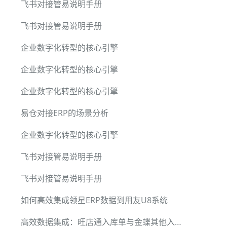
飞书对接管易说明手册
飞书对接管易说明手册
企业数字化转型的核心引擎
企业数字化转型的核心引擎
企业数字化转型的核心引擎
易仓对接ERP的场景分析
企业数字化转型的核心引擎
飞书对接管易说明手册
飞书对接管易说明手册
如何高效集成领星ERP数据到用友U8系统
高效数据集成：旺店通入库单与金蝶其他入库单的对接方案