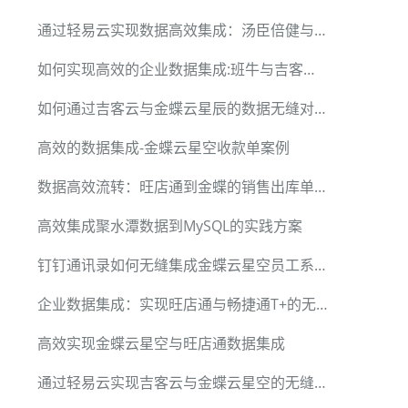
通过轻易云实现数据高效集成：汤臣倍健与金蝶云星辰V2案例
如何实现高效的企业数据集成:班牛与吉客云的技术对接案例
如何通过吉客云与金蝶云星辰的数据无缝对接实现高效业务流程
高效的数据集成-金蝶云星空收款单案例
数据高效流转：旺店通到金蝶的销售出库单集成
高效集成聚水潭数据到MySQL的实践方案
钉钉通讯录如何无缝集成金蝶云星空员工系统
企业数据集成：实现旺店通与畅捷通T+的无缝对接
高效实现金蝶云星空与旺店通数据集成
通过轻易云实现吉客云与金蝶云星空的无缝数据对接