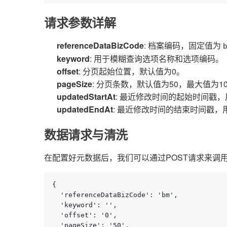
请求参数详解
referenceDataBizCode
: 档案编码，固定值为
b
keyword
: 用于模糊查询选项名称和选项编码。
offset
: 分页起始位置，默认值为0。
pageSize
: 分页条数，默认值为50，最大值为1
updatedStartAt
: 最近修改时间的起始时间戳
updatedEndAt
: 最近修改时间的结束时间戳
数据请求与清洗
在配置好元数据后，我们可以通过POST请求来调
{

  'referenceDataBizCode': 'bm',

  'keyword': '',

  'offset': '0',

  'pageSize': '50',
