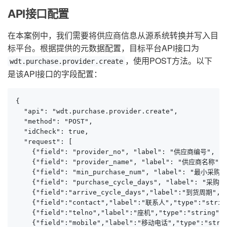
API接口配置
在本案例中，我们需要将供应商信息从源系统转换并写入目
标平台。根据提供的元数据配置，目标平台API接口为
，使用POST方法。以下
wdt.purchase.provider.create
是该API接口的字段配置：
{

  "api": "wdt.purchase.provider.create",

  "method": "POST",

  "idCheck": true,

  "request": [

    {"field": "provider_no", "label": "供应商
    {"field": "provider_name", "label": "供应商名称", 
    {"field": "min_purchase_num", "label": "最小采购量
    {"field": "purchase_cycle_days", "label": "采购周
    {"field":"arrive_cycle_days","label":"到货周期","t
    {"field":"contact","label":"联系人","type":"strin
    {"field":"telno","label":"座机","type":"string","
    {"field":"mobile","label":"移动电话","type":"stri