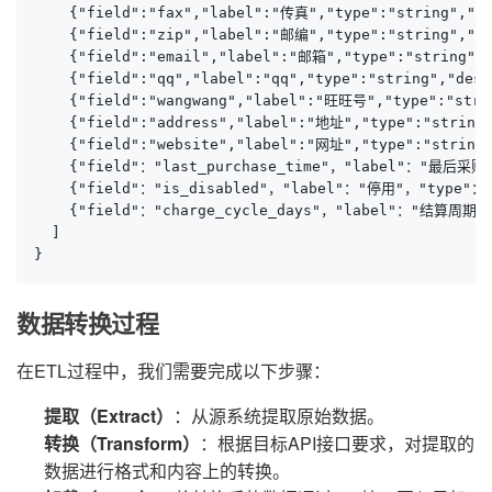
    {"field":"fax","label":"传真","type":"string","d
    {"field":"zip","label":"邮编","type":"string","d
    {"field":"email","label":"邮箱","type":"string",
    {"field":"qq","label":"qq","type":"string","des
    {"field":"wangwang","label":"旺旺号","type":"str
    {"field":"address","label":"地址","type":"str
    {"field":"website","label":"网址","type":"stri
    {"field"："last_purchase_time"，"label"："
    {"field"："is_disabled"，"label"："停用"，"type"：
    {"field"："charge_cycle_days"，"label"："结算
  ]

}
数据转换过程
在ETL过程中，我们需要完成以下步骤：
提取（Extract）
：从源系统提取原始数据。
转换（Transform）
：根据目标API接口要求，对提取的
数据进行格式和内容上的转换。