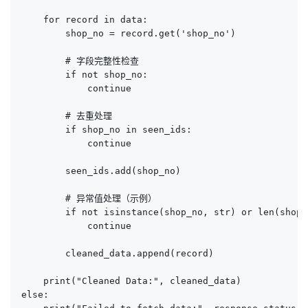
    for record in data:

        shop_no = record.get('shop_no')

        # 字段完整性检查

        if not shop_no:

            continue

        # 去重处理

        if shop_no in seen_ids:

            continue

        seen_ids.add(shop_no)

        # 异常值处理（示例）

        if not isinstance(shop_no, str) or len(shop_
            continue

        cleaned_data.append(record)

    print("Cleaned Data:", cleaned_data)

else:
