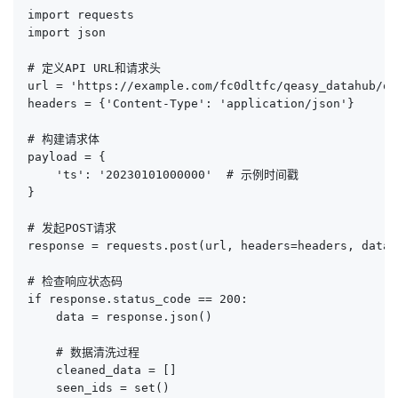
import requests

import json

# 定义API URL和请求头

url = 'https://example.com/fc0dltfc/qeasy_datahub/qe
headers = {'Content-Type': 'application/json'}

# 构建请求体

payload = {

    'ts': '20230101000000'  # 示例时间戳

}

# 发起POST请求

response = requests.post(url, headers=headers, data=
# 检查响应状态码

if response.status_code == 200:

    data = response.json()

    # 数据清洗过程

    cleaned_data = []

    seen_ids = set()
