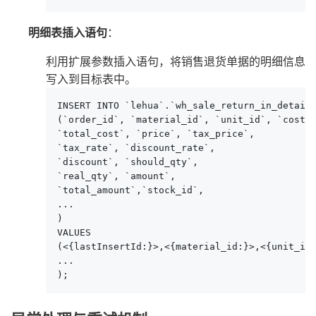
明细表插入语句
：
利用扩展参数插入语句，将销售退货单据的明细信息
写入到目标表中。
INSERT INTO `lehua`.`wh_sale_return_in_detail`
(`order_id`, `material_id`, `unit_id`, `cost`,
`total_cost`, `price`, `tax_price`, 

`tax_rate`, `discount_rate`, 

`discount`, `should_qty`, 

`real_qty`, `amount`,

`total_amount`,`stock_id`,

...

)

VALUES

(<{lastInsertId:}>,<{material_id:}>,<{unit_id:
...

);