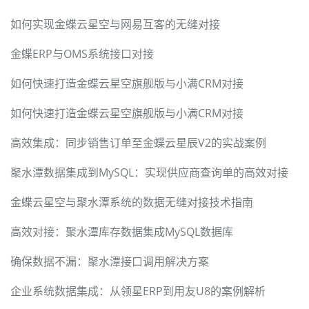
如何实现金蝶云星空与网易互客的无缝对接
金蝶ERP与OMS系统接口对接
如何快速打造金蝶云星空旗舰版与小满CRM对接
如何快速打造金蝶云星空旗舰版与小满CRM对接
高效集成：同步销售订单至金蝶云星辰V2的实战案例
聚水潭数据集成到MySQL：实现供应商查询单的高效对接
金蝶云星空与聚水潭系统的数据无缝对接技术指南
高效对接：聚水潭库存数据集成MySQL数据库
确保数据不漏：聚水潭接口调用解决方案
企业系统数据集成：从领星ERP到用友U8的案例解析