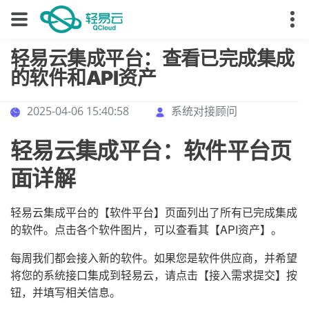
轻易云集成平台：查看已完成集成
的软件和API资产
2025-04-06 15:40:58
系统对接顾问
轻易云集成平台：软件平台页
面详解
轻易云集成平台的【软件平台】页面列出了所有已完成集成
的软件。点击各个软件图片，可以查看其【API资产】。
每周我们都会接入新的软件。如果您是软件供应商，并希望
将您的系统接口集成到轻易云，请点击【接入需求提交】按
钮，并填写相关信息。