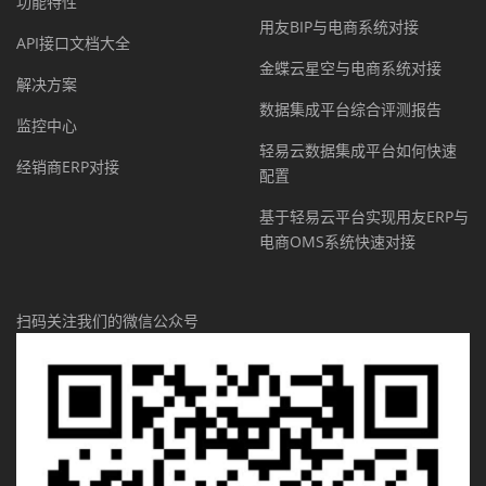
功能特性
用友BIP与电商系统对接
API接口文档大全
金蝶云星空与电商系统对接
解决方案
数据集成平台综合评测报告
监控中心
轻易云数据集成平台如何快速
经销商ERP对接
配置
基于轻易云平台实现用友ERP与
电商OMS系统快速对接
扫码关注我们的微信公众号