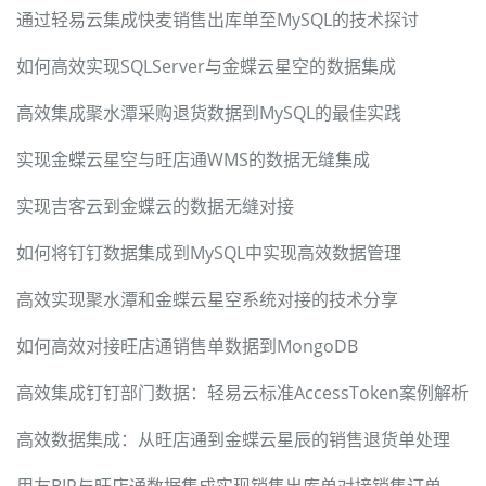
通过轻易云集成快麦销售出库单至MySQL的技术探讨
如何高效实现SQLServer与金蝶云星空的数据集成
高效集成聚水潭采购退货数据到MySQL的最佳实践
实现金蝶云星空与旺店通WMS的数据无缝集成
实现吉客云到金蝶云的数据无缝对接
如何将钉钉数据集成到MySQL中实现高效数据管理
高效实现聚水潭和金蝶云星空系统对接的技术分享
如何高效对接旺店通销售单数据到MongoDB
高效集成钉钉部门数据：轻易云标准AccessToken案例解析
高效数据集成：从旺店通到金蝶云星辰的销售退货单处理
用友BIP与旺店通数据集成实现销售出库单对接销售订单