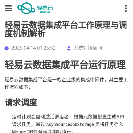
轻易云数据集成平台工作原理与调
度机制解析
2025-04-14 01:25:52
系统对接顾问
轻易云数据集成平台运行原理
轻易云数据集成平台是一款企业级的集成中间件，其主要工
作流程如下：
请求调度
定时计划会自动激活调度者，根据元数据配置生成API
请求任务，通过
类将任务存入
AsynSourceJobStorage
MongoDB任务表并排队执行。