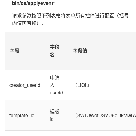
bin/oa/applyevent
”
请求参数按照下列表格将表单所有控件进行配置（括号
内值可替换）：
字段
字段
字段值
名
申请
creator_userid
人
（LiQiu）
userid
模板
template_id
（3WLJWotDSVU6dDkMwiW
id