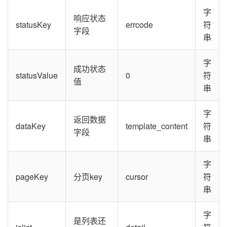
字
响应状态
statusKey
errcode
符
字段
串
字
成功状态
statusValue
0
符
值
串
字
返回数据
dataKey
template_content
符
字段
串
字
pageKey
分页key
cursor
符
串
字
是列表还