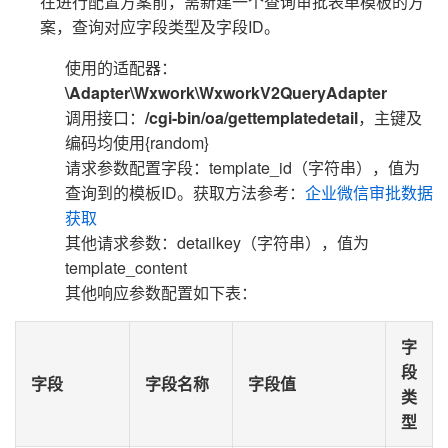
在进行配置方案前，需新建一个查询审批表单模板的方
案，查询对应字段类型及字段ID。
使用的适配器：
\Adapter\Wxwork\WxworkV2QueryAdapter
调用接口：
/cgi-bin/oa/gettemplatedetail
，主键及
编码均使用{random}
请求参数配置字段：template_id（字符串），值为
查询到的模板ID。获取方法参考：
企业微信审批数据
获取
其他请求参数：detailkey（字符串），值为
template_content
其他响应参数配置如下表：
字
段
字段
字段名称
字段值
类
型