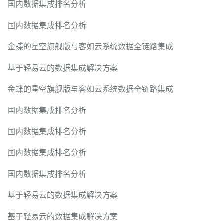
国内数据集成排名分析
国内数据集成排名分析
金蝶的星空旗舰版与客如云系统数据全链路集成
基于轻易云的数据集成解决方案
金蝶的星空旗舰版与客如云系统数据全链路集成
国内数据集成排名分析
国内数据集成排名分析
国内数据集成排名分析
国内数据集成排名分析
基于轻易云的数据集成解决方案
基于轻易云的数据集成解决方案