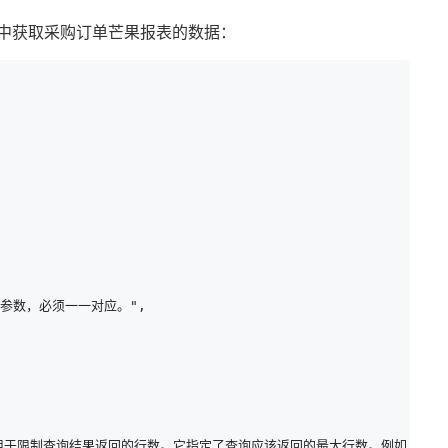
库中获取采购订单芒果报表的数据：
的主参数，必须一一对应。",

IMIT 子句用于限制查询结果返回的行数。它指定了查询应该返回的最大行数。例如，