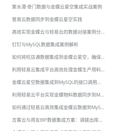
聚水潭·奇门数据与金蝶云星空集成实战案例
管易云数据同步到金蝶云星空实践
高效实现金蝶云与轻易云的数据对接案例分享
如，OFFSET 20 表示查询应该从结果集的第 21 行开始返回数据。结合 LI
钉钉与MySQL数据集成案例解析
如何将旺店通数据集成到金蝶云星空，确保全程无漏单
利用轻易云集成平台高效处理金蝶生产用料清单数据
金蝶云星空数据集成到MySQL的接口调用与数据获取方法
利用轻易云平台实现金蝶物料数据同步到MySQL数据库的高效方案
可以采用参数绑定的方式。下面是具体的优化步骤：\n1.将主SQL查询语句中的
如何通过轻易云高效集成金蝶云数据到MySQL
w()), INTERVAL 1 DAY),' 07:00:03') as date2,\n          
吉客云与用友BIP数据集成方案：调拨出库到其他出库单