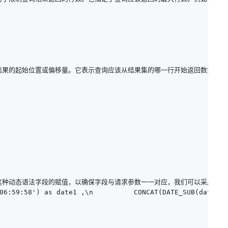
用于指定查询结果的起始位置或偏移量。它表示查询应该从结果集的哪一行开始返回数据。例
 :limit 这种动态语法字段的赋值，以确保字段与请求参数一一对应，我们
06:59:58') as date1 ,\n          CONCAT(DATE_SUB(date(no