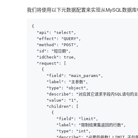
我们将使用以下元数据配置来实现从MySQL数据
{

  "api": "select",

  "effect": "QUERY",

  "method": "POST",

  "id": "短日期",

  "idCheck": true,

  "request": [

    {

      "field": "main_params",

      "label": "主参数",

      "type": "object",

      "describe": "对应其它请求字段内SQL语句
      "value": "1",

      "children": [

        {

          "field": "limit",

          "label": "限制结果集返回的行数",

          "type": "int",

          "describe": "必要的参数！L