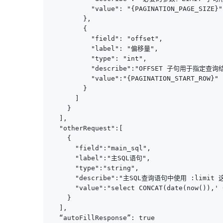
          "value": "{PAGINATION_PAGE_SIZE}"

        },

        {

          "field": "offset",

          "label": "偏移量",

          "type": "int",

          "describe":"OFFSET 子句
          "value":"{PAGINATION_START_ROW}"

        }

      ]

    }

  ],

  "otherRequest":[

    {

      "field":"main_sql",

      "label":"主SQL语句",

      "type":"string",

      "describe":"主SQL查询语句中使用
      "value":"select CONCAT(date(now()),' 
    }

  ],

  “autoFillResponse”: true
