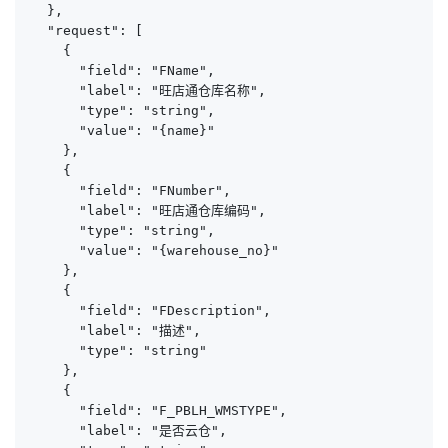
  },

  "request": [

    {

      "field": "FName",

      "label": "旺店通仓库名称",

      "type": "string",

      "value": "{name}"

    },

    {

      "field": "FNumber",

      "label": "旺店通仓库编码",

      "type": "string",

      "value": "{warehouse_no}"

    },

    {

      "field": "FDescription",

      "label": "描述",

      "type": "string"

    },

    {

      "field": "F_PBLH_WMSTYPE",

      "label": "是否云仓",
