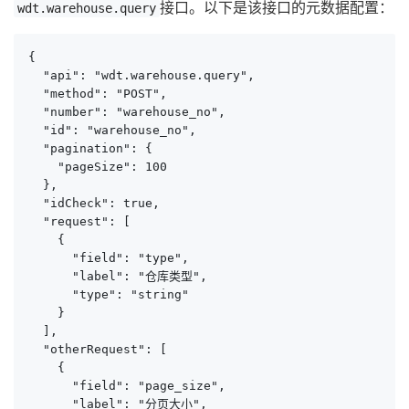
接口。以下是该接口的元数据配置：
wdt.warehouse.query
{

  "api": "wdt.warehouse.query",

  "method": "POST",

  "number": "warehouse_no",

  "id": "warehouse_no",

  "pagination": {

    "pageSize": 100

  },

  "idCheck": true,

  "request": [

    {

      "field": "type",

      "label": "仓库类型",

      "type": "string"

    }

  ],

  "otherRequest": [

    {

      "field": "page_size",

      "label": "分页大小",
