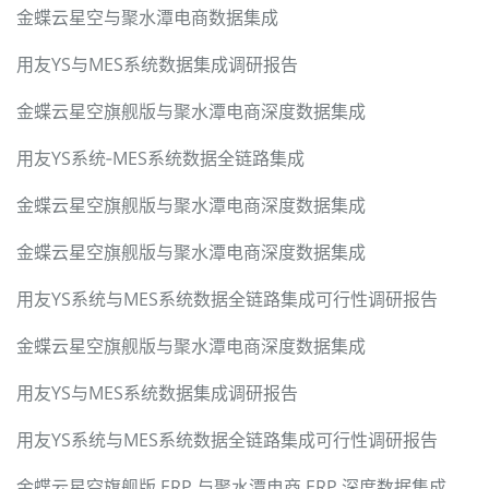
金蝶云星空与聚水潭电商数据集成
用友YS与MES系统数据集成调研报告
金蝶云星空旗舰版与聚水潭电商深度数据集成
用友YS系统‑MES系统数据全链路集成
金蝶云星空旗舰版与聚水潭电商深度数据集成
金蝶云星空旗舰版与聚水潭电商深度数据集成
用友YS系统与MES系统数据全链路集成可行性调研报告
金蝶云星空旗舰版与聚水潭电商深度数据集成
用友YS与MES系统数据集成调研报告
用友YS系统与MES系统数据全链路集成可行性调研报告
金蝶云星空旗舰版 ERP 与聚水潭电商 ERP 深度数据集成可行性调研报告