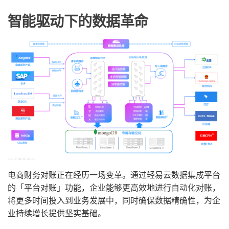
智能驱动下的数据革命
电商财务对账正在经历一场变革。通过轻易云数据集成平台
的「平台对账」功能，企业能够更高效地进行自动化对账，
将更多时间投入到业务发展中，同时确保数据精确性，为企
业持续增长提供坚实基础。