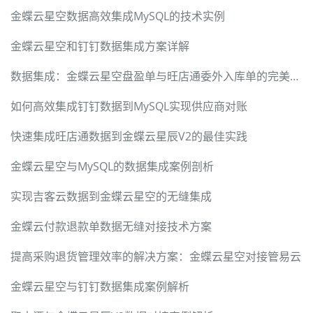
金蝶云星空数据高效集成MySQL的技术实例
金蝶云星空和钉钉数据集成方案详解
数据集成：金蝶云星空盘盈单与旺店通委外入库单的完美对接
如何高效集成钉钉数据到MySQL实现供应商对账
快速集成旺店通数据到金蝶云星辰V2的最佳实践
金蝶云星空与MySQL的数据集成案例剖析
实现吉客云数据到金蝶云星空的无缝集成
金蝶云付款退款单数据无缝对接技术方案
提高采购退货管理效率的解决方案：金蝶云星空对接管易云
金蝶云星空与钉钉数据集成案例解析