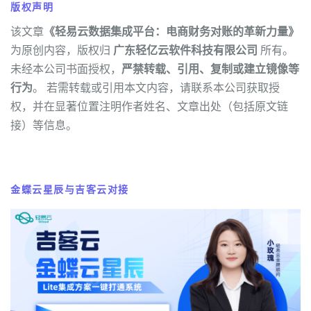
版权声明
该文章
《轻易云数据集成平台：电商财务对账的革新力量》
为原创内容，版权归
广东轻亿云软件科技有限公司
所有。
未经本公司书面授权，
严禁转载、引用、复制或建立镜像等
行为
。 若需转载或引用本文内容，请联系本公司获取授
权，并在显著位置注明作者姓名、文章出处（包括原文链
接）等信息。
金蝶云星辰与吉客云对接