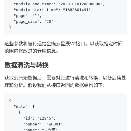
  "modify_end_time": "20231010120000000",

  "modify_start_time": "1683601491",

  "page": "1",

  "page_size": "20"

}
这些参数将被传递给金蝶云星辰V2接口，以获取指定时间
范围内修改过的仓库信息。
数据清洗与转换
获取到原始数据后，需要对其进行清洗和转换，以便后续处
理和分析。假设我们从接口返回的数据结构如下：
{

  "data": [

    {

      "id": "12345",

      "number": "WH001",

      "name": "主仓库",
