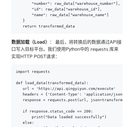
       "number": raw_data["warehouse_number"],

       "id": raw_data["warehouse_id"],

       "name": raw_data["warehouse_name"]

   }

   return transformed_data
数据加载（Load）
： 最后，将转换后的数据通过API接
口写入目标平台。我们使用Python中的
库来
requests
实现HTTP POST请求：
import requests

def load_data(transformed_data):

   url = 'https://api.qingyiyun.com/execute'

   headers = {'Content-Type': 'application/json'}

   response = requests.post(url, json=transformed
   if response.status_code == 200:

       print("Data loaded successfully")

   else:
