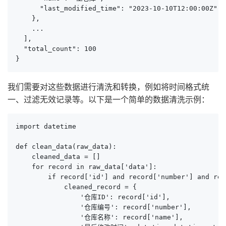
      "last_modified_time": "2023-10-10T12:00:00Z"

    },

    ...

  ],

  "total_count": 100

}
我们需要对这些数据进行清洗和转换，例如将时间格式统
一、过滤无效记录等。以下是一个简单的数据清洗示例：
import datetime

def clean_data(raw_data):

    cleaned_data = []

    for record in raw_data['data']:

        if record['id'] and record['number'] and rec
            cleaned_record = {

                '仓库ID': record['id'],

                '仓库编号': record['number'],

                '仓库名称': record['name'],
