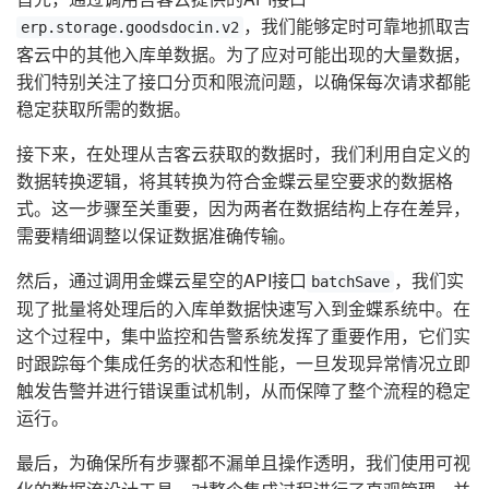
，我们能够定时可靠地抓取吉
erp.storage.goodsdocin.v2
客云中的其他入库单数据。为了应对可能出现的大量数据，
我们特别关注了接口分页和限流问题，以确保每次请求都能
稳定获取所需的数据。
接下来，在处理从吉客云获取的数据时，我们利用自定义的
数据转换逻辑，将其转换为符合金蝶云星空要求的数据格
式。这一步骤至关重要，因为两者在数据结构上存在差异，
需要精细调整以保证数据准确传输。
然后，通过调用金蝶云星空的API接口
，我们实
batchSave
现了批量将处理后的入库单数据快速写入到金蝶系统中。在
这个过程中，集中监控和告警系统发挥了重要作用，它们实
时跟踪每个集成任务的状态和性能，一旦发现异常情况立即
触发告警并进行错误重试机制，从而保障了整个流程的稳定
运行。
最后，为确保所有步骤都不漏单且操作透明，我们使用可视