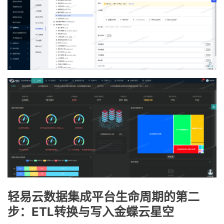
轻易云数据集成平台生命周期的第二
步：ETL转换与写入金蝶云星空