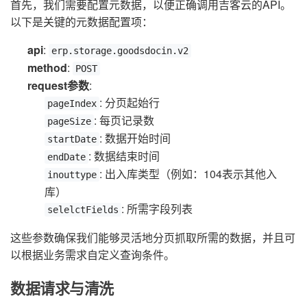
首先，我们需要配置元数据，以便正确调用吉客云的API。
以下是关键的元数据配置项：
api
:
erp.storage.goodsdocin.v2
method
:
POST
request参数
:
: 分页起始行
pageIndex
: 每页记录数
pageSize
: 数据开始时间
startDate
: 数据结束时间
endDate
: 出入库类型（例如：104表示其他入
inouttype
库）
: 所需字段列表
selelctFields
这些参数确保我们能够灵活地分页抓取所需的数据，并且可
以根据业务需求自定义查询条件。
数据请求与清洗