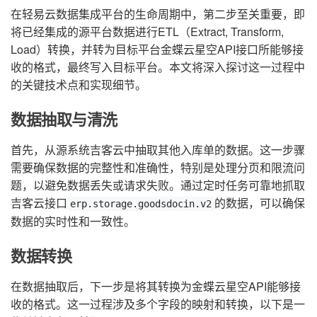
在轻易云数据集成平台的生命周期中，第二步至关重要，即
将已经集成的源平台数据进行ETL（Extract, Transform,
Load）转换，并转为目标平台金蝶云星空API接口所能够接
收的格式，最终写入目标平台。本文将深入探讨这一过程中
的关键技术点和实现细节。
数据抽取与清洗
首先，从源系统吉客云中抽取其他入库单的数据。这一步骤
需要确保数据的完整性和准确性，特别是处理分页和限流问
题，以避免数据丢失或请求失败。通过定时任务可靠地抓取
吉客云接口
的数据，可以确保
erp.storage.goodsdocin.v2
数据的实时性和一致性。
数据转换
在数据抽取后，下一步是将其转换为金蝶云星空API能够接
收的格式。这一过程涉及多个字段的映射和转换，以下是一