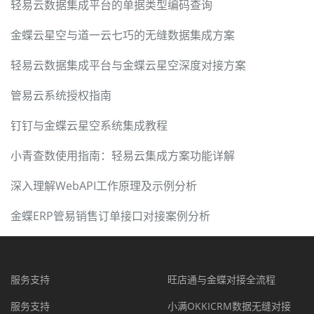
轻易云数据集成平台的单据类型编码查询
金蝶云星空与道一云七巧的无缝数据集成方案
轻易云数据集成平台与金蝶云星空深度对接方案
管易云系统授权指南
钉钉与金蝶云星空系统集成教程
小青查数使用指南：轻易云集成方案功能详解
深入理解WebAPI工作原理及示例分析
金蝶ERP管易销售订单接口对接案例分析
服务支持
旺店通与金蝶对接全流程
服务支持
小满OKKICRM数据无缝对接