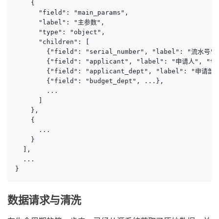
    {

      "field": "main_params",

      "label": "主参数",

      "type": "object",

      "children": [

        {"field": "serial_number", "label": "流水号", 
        {"field": "applicant", "label": "申请人", "typ
        {"field": "applicant_dept", "label": "申请部门"
        {"field": "budget_dept", ...},

        ...

      ]

    },

    {

      ...

    }

  ],

  ...

}
数据请求与清洗