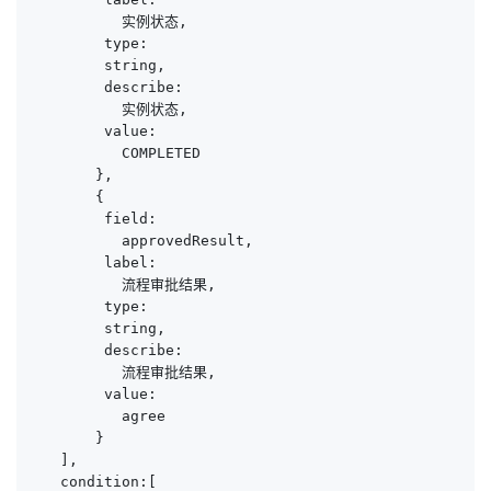
          实例状态,

        type:

        string,

        describe:

          实例状态,

        value:

          COMPLETED

       },

       {

        field:

          approvedResult,

        label:

          流程审批结果,

        type:

        string,

        describe:

          流程审批结果,

        value:

          agree

       }

   ],

   condition:[
