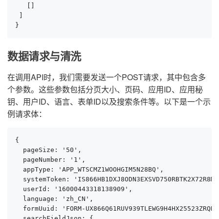
   []

 ]

}
数据请求与清洗
在调用API时，我们需要发送一个POST请求，其中包含多
个参数。这些参数包括分页大小、页码、应用ID、应用秘
钥、用户ID、语言、表单ID以及搜索条件等。以下是一个示
例请求体：
{

  pageSize: '50',

  pageNumber: '1',

  appType: 'APP_WTSCMZ1WOOHGIM5N28BQ',

  systemToken: 'IS866HB1DXJ8ODN3EXSVD750RBTK2X72R8MEL
  userId: '16000443318138909',

  language: 'zh_CN',

  formUuid: 'FORM-UX866Q61RUV939TLEWG9H4HX25523ZRQNXL
  searchFieldJson: {
