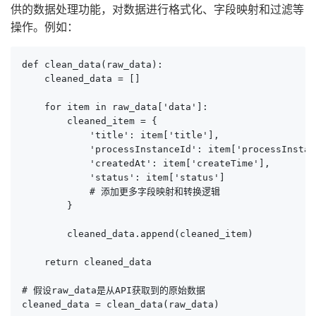
供的数据处理功能，对数据进行格式化、字段映射和过滤等
操作。例如：
def clean_data(raw_data):

    cleaned_data = []

    for item in raw_data['data']:

        cleaned_item = {

            'title': item['title'],

            'processInstanceId': item['processInstanc
            'createdAt': item['createTime'],

            'status': item['status']

            # 添加更多字段映射和转换逻辑

        }

        cleaned_data.append(cleaned_item)

    return cleaned_data

# 假设raw_data是从API获取到的原始数据

cleaned_data = clean_data(raw_data)