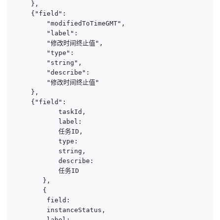
    },

    {"field":

        "modifiedToTimeGMT",

        "label":

        "修改时间终止值",

        "type":

        "string",

        "describe":

        "修改时间终止值"

    },

    {"field":

           taskId,

           label:

           任务ID,

           type:

           string,

           describe:

           任务ID

       },

       {

        field:

        instanceStatus,

        label:
