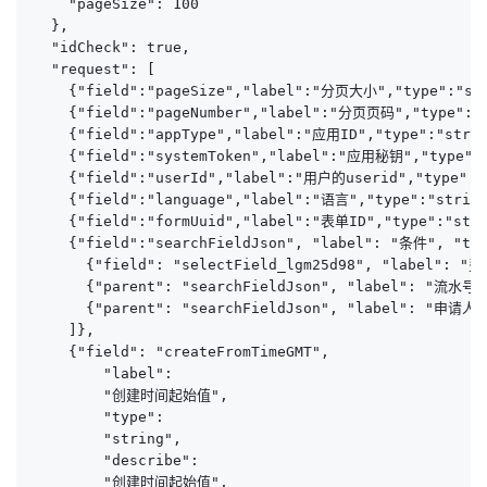
    "pageSize": 100

  },

  "idCheck": true,

  "request": [

    {"field":"pageSize","label":"分页大小","type":"st
    {"field":"pageNumber","label":"分页页码","type":"
    {"field":"appType","label":"应用ID","type":"strin
    {"field":"systemToken","label":"应用秘钥","type":"
    {"field":"userId","label":"用户的userid","type":"
    {"field":"language","label":"语言","type":"s
    {"field":"formUuid","label":"表单ID","type":"stri
    {"field":"searchFieldJson", "label": "条件", "typ
      {"field": "selectField_lgm25d98", "label": 
      {"parent": "searchFieldJson", "label": "流水号",
      {"parent": "searchFieldJson", "label": "申请人",
    ]},

    {"field": "createFromTimeGMT", 

        "label": 

        "创建时间起始值",

        "type":

        "string",

        "describe":

        "创建时间起始值",
