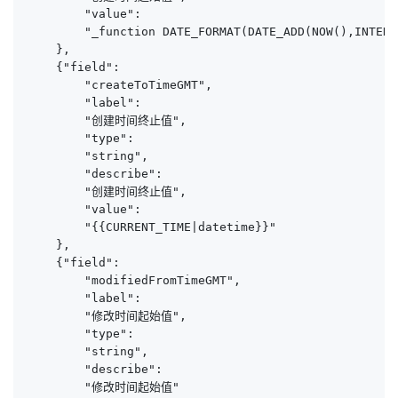
        "value":

        "_function DATE_FORMAT(DATE_ADD(NOW(),INTERV
    },

    {"field":

        "createToTimeGMT",

        "label":

        "创建时间终止值",

        "type":

        "string",

        "describe":

        "创建时间终止值",

        "value":

        "{{CURRENT_TIME|datetime}}"

    },

    {"field":

        "modifiedFromTimeGMT",

        "label":

        "修改时间起始值",

        "type":

        "string",

        "describe":

        "修改时间起始值"
