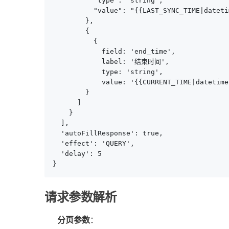
          "type": "string",

          "value": "{{LAST_SYNC_TIME|datetim
        },

        {

          {

            field: 'end_time',

            label: '结束时间',

            type: 'string',

            value: '{{CURRENT_TIME|datetime}
        }

      ]

    }

  ],

  'autoFillResponse': true,

  'effect': 'QUERY',

  'delay': 5

}
请求参数解析
分页参数
：