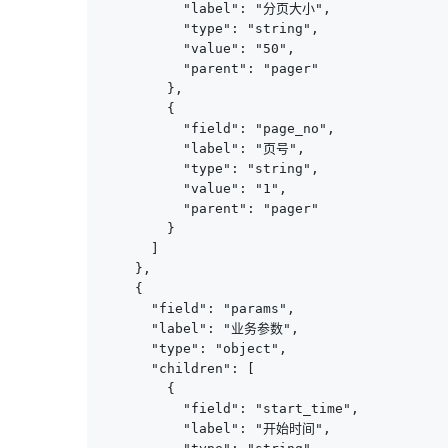
          "label": "分页大小",

          "type": "string",

          "value": "50",

          "parent": "pager"

        },

        {

          "field": "page_no",

          "label": "页号",

          "type": "string",

          "value": "1",

          "parent": "pager"

        }

      ]

    },

    {

      "field": "params",

      "label": "业务参数",

      "type": "object",

      "children": [

        {

          "field": "start_time",

          "label": "开始时间",
