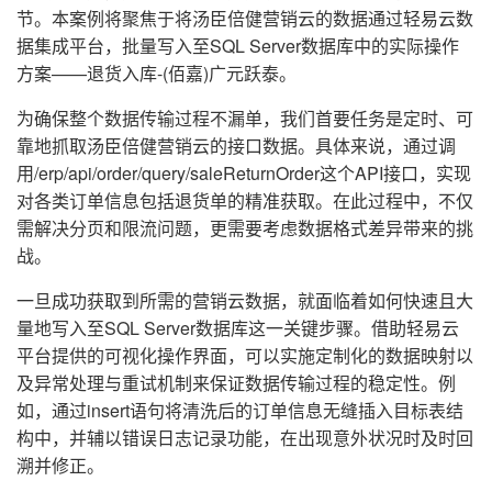
节。本案例将聚焦于将汤臣倍健营销云的数据通过轻易云数
据集成平台，批量写入至SQL Server数据库中的实际操作
方案——退货入库-(佰嘉)广元跃泰。
为确保整个数据传输过程不漏单，我们首要任务是定时、可
靠地抓取汤臣倍健营销云的接口数据。具体来说，通过调
用/erp/api/order/query/saleReturnOrder这个API接口，实现
对各类订单信息包括退货单的精准获取。在此过程中，不仅
需解决分页和限流问题，更需要考虑数据格式差异带来的挑
战。
一旦成功获取到所需的营销云数据，就面临着如何快速且大
量地写入至SQL Server数据库这一关键步骤。借助轻易云
平台提供的可视化操作界面，可以实施定制化的数据映射以
及异常处理与重试机制来保证数据传输过程的稳定性。例
如，通过insert语句将清洗后的订单信息无缝插入目标表结
构中，并辅以错误日志记录功能，在出现意外状况时及时回
溯并修正。