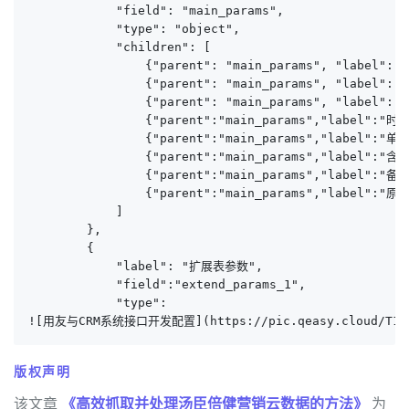
            "field": "main_params",

            "type": "object",

            "children": [

                {"parent": "main_params", "label": 
                {"parent": "main_params", "label":
                {"parent": "main_params", "label": "
                {"parent":"main_params","label":"时间"
                {"parent":"main_params","label":"单位
                {"parent":"main_params","label":"含税
                {"parent":"main_params","label":"备注"
                {"parent":"main_params","label":"原始
            ]

        },

        {

            "label": "扩展表参数",

            "field":"extend_params_1",

            "type":

![用友与CRM系统接口开发配置](https://pic.qeasy.cloud/T1.pn
版权声明
该文章
《高效抓取并处理汤臣倍健营销云数据的方法》
为