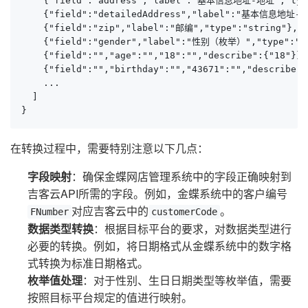
    {"field":"address","label":"基本信息地址-地址","type
    {"field":"detailedAddress","label":"基本信息地址-详
    {"field":"zip","label":"邮编","type":"string"},

    {"field":"gender","label":"性别（枚举）","type":""
    {"field":"","age":"","18":"","describe":{"18"}},

    {"field":"","birthday":"","43671":"","describe":
    ...

  ]

}
在转换过程中，需要特别注意以下几点：
字段映射
：确保金蝶网店管理系统中的字段正确映射到
吉客云API所需的字段。例如，金蝶系统中的客户编号
对应吉客云中的
。
FNumber
customerCode
数据类型转换
：根据目标平台的要求，对数据类型进行
必要的转换。例如，将日期格式从金蝶系统中的数字格
式转换为标准日期格式。
枚举值处理
：对于性别、生日日期类型等枚举值，需要
按照目标平台规定的值进行映射。