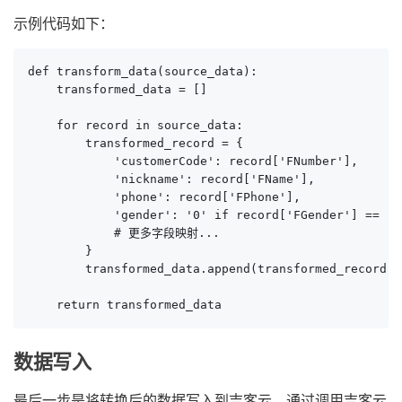
示例代码如下：
def transform_data(source_data):

    transformed_data = []

    for record in source_data:

        transformed_record = {

            'customerCode': record['FNumber'],

            'nickname': record['FName'],

            'phone': record['FPhone'],

            'gender': '0' if record['FGender'] == '男
            # 更多字段映射...

        }

        transformed_data.append(transformed_record)

    return transformed_data
数据写入
最后一步是将转换后的数据写入到吉客云。通过调用吉客云