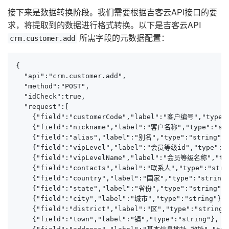
接下来是数据转换阶段。我们需要根据吉客云API接口的要
求，将提取到的数据进行格式转换。以下是吉客云API
所需字段的元数据配置：
crm.customer.add
{

  "api":"crm.customer.add",

  "method":"POST",

  "idCheck":true,

  "request":[

    {"field":"customerCode","label":"客户编号","type":
    {"field":"nickname","label":"客户名称","type":"str
    {"field":"alias","label":"别名","type":"string"},
    {"field":"vipLevel","label":"会员等级id","type":"s
    {"field":"vipLevelName","label":"会员等级名称","typ
    {"field":"contacts","label":"联系人","type":"strin
    {"field":"country","label":"国家","type":"string"
    {"field":"state","label":"省份","type":"string"},
    {"field":"city","label":"城市","type":"string"},

    {"field":"district","label":"区","type":"string"}
    {"field":"town","label":"镇","type":"string"},
