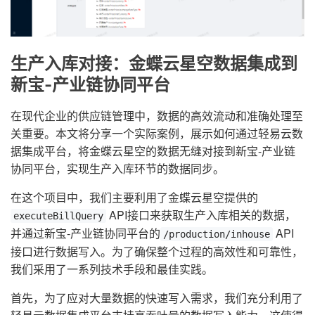
生产入库对接：金蝶云星空数据集成到
新宝-产业链协同平台
在现代企业的供应链管理中，数据的高效流动和准确处理至
关重要。本文将分享一个实际案例，展示如何通过轻易云数
据集成平台，将金蝶云星空的数据无缝对接到新宝-产业链
协同平台，实现生产入库环节的数据同步。
在这个项目中，我们主要利用了金蝶云星空提供的
API接口来获取生产入库相关的数据，
executeBillQuery
并通过新宝-产业链协同平台的
API
/production/inhouse
接口进行数据写入。为了确保整个过程的高效性和可靠性，
我们采用了一系列技术手段和最佳实践。
首先，为了应对大量数据的快速写入需求，我们充分利用了