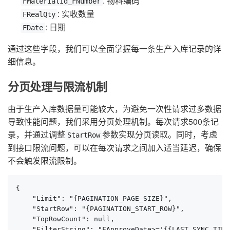
: 物料编码
FMaterialId_FNumber
: 实收数量
FRealQty
: 日期
FDate
通过这些字段，我们可以全面掌握每一条生产入库记录的详
细信息。
分页处理与限流机制
由于生产入库数据量可能较大，为避免一次性请求过多数据
导致性能问题，我们采用分页处理机制。每次请求500条记
录，并通过调整
参数实现分页读取。同时，考虑
StartRow
到接口限流问题，可以在每次请求之间加入适当延迟，确保
不会触发限流限制。
{

    "Limit": "{PAGINATION_PAGE_SIZE}",

    "StartRow": "{PAGINATION_START_ROW}",

    "TopRowCount": null,

    "FilterString": "FApproveDate>='{{LAST_SYNC_TIME