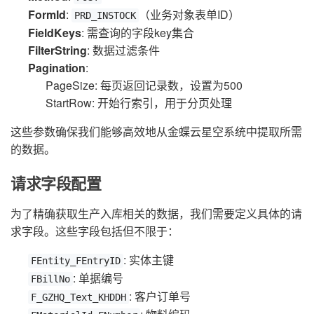
FormId
:
（业务对象表单ID）
PRD_INSTOCK
FieldKeys
: 需查询的字段key集合
FilterString
: 数据过滤条件
Pagination
:
PageSize: 每页返回记录数，设置为500
StartRow: 开始行索引，用于分页处理
这些参数确保我们能够高效地从金蝶云星空系统中提取所需
的数据。
请求字段配置
为了精确获取生产入库相关的数据，我们需要定义具体的请
求字段。这些字段包括但不限于：
: 实体主键
FEntity_FEntryID
: 单据编号
FBillNo
: 客户订单号
F_GZHQ_Text_KHDDH