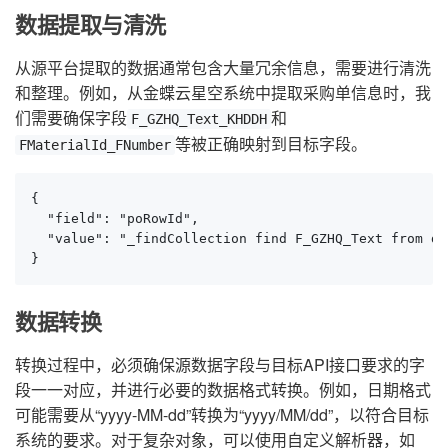
数据提取与清洗
从源平台提取的数据通常包含大量冗余信息，需要进行清洗
和整理。例如，从金蝶云星空系统中提取采购单信息时，我
们需要确保字段
和
F_GZHQ_Text_KHDDH
等被正确映射到目标字段。
FMaterialId_FNumber
{

  "field": "poRowId",

  "value": "_findCollection find F_GZHQ_Text from da
}
数据转换
转换过程中，必须确保源数据字段与目标API接口要求的字
段一一对应，并进行必要的数据格式转换。例如，日期格式
可能需要从“yyyy-MM-dd”转换为“yyyy/MM/dd”，以符合目标
系统的要求。对于复杂对象，可以使用自定义解析器，如