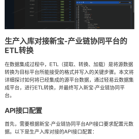
生产入库对接新宝-产业链协同平台的
ETL转换
在数据集成过程中，ETL（提取、转换、加载）是将源数据
转换为目标平台所能接受的格式并写入的关键步骤。本文将
详细探讨如何将已经集成的源平台数据，通过轻易云数据集
成平台，进行ETL转换，并最终写入新宝-产业链协同平
台。
API接口配置
首先，需要根据新宝-产业链协同平台API接口要求配置元数
据。以下是生产入库对接的API接口配置：