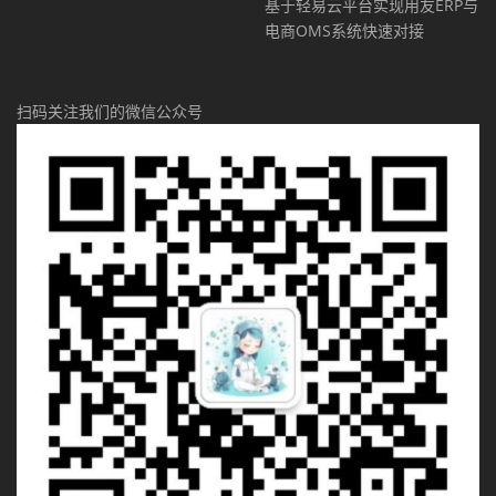
基于轻易云平台实现用友ERP与
电商OMS系统快速对接
扫码关注我们的微信公众号