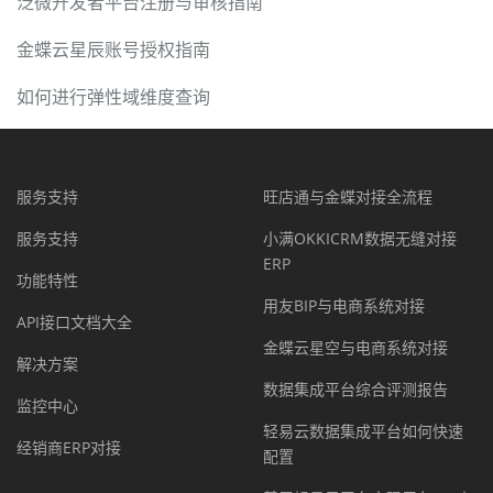
泛微开发者平台注册与审核指南
金蝶云星辰账号授权指南
如何进行弹性域维度查询
服务支持
旺店通与金蝶对接全流程
服务支持
小满OKKICRM数据无缝对接
ERP
功能特性
用友BIP与电商系统对接
API接口文档大全
金蝶云星空与电商系统对接
解决方案
数据集成平台综合评测报告
监控中心
轻易云数据集成平台如何快速
经销商ERP对接
配置