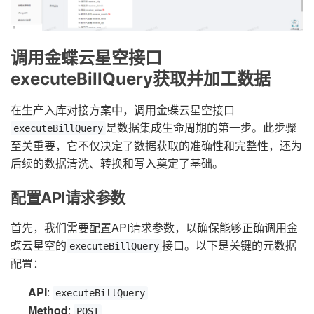
调用金蝶云星空接口
executeBillQuery获取并加工数据
在生产入库对接方案中，调用金蝶云星空接口
是数据集成生命周期的第一步。此步骤
executeBillQuery
至关重要，它不仅决定了数据获取的准确性和完整性，还为
后续的数据清洗、转换和写入奠定了基础。
配置API请求参数
首先，我们需要配置API请求参数，以确保能够正确调用金
蝶云星空的
接口。以下是关键的元数据
executeBillQuery
配置：
API
:
executeBillQuery
Method
:
POST