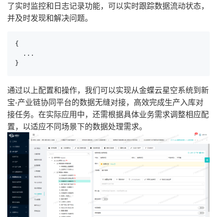
了实时监控和日志记录功能，可以实时跟踪数据流动状态，
并及时发现和解决问题。
{

  ...

}
通过以上配置和操作，我们可以实现从金蝶云星空系统到新
宝-产业链协同平台的数据无缝对接，高效完成生产入库对
接任务。在实际应用中，还需根据具体业务需求调整相应配
置，以适应不同场景下的数据处理需求。