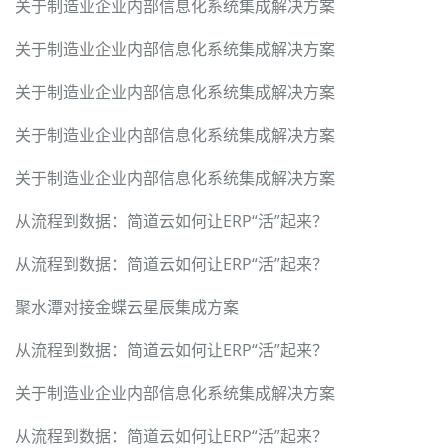
关于制造业企业内部信息化系统集成解决方案
关于制造业企业内部信息化系统集成解决方案
关于制造业企业内部信息化系统集成解决方案
关于制造业企业内部信息化系统集成解决方案
关于制造业企业内部信息化系统集成解决方案
从流程到数据：简道云如何让ERP“活”起来？
从流程到数据：简道云如何让ERP“活”起来？
聚水潭对接金蝶云星辰集成方案
从流程到数据：简道云如何让ERP“活”起来？
关于制造业企业内部信息化系统集成解决方案
从流程到数据：简道云如何让ERP“活”起来？