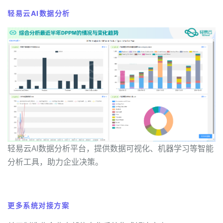
轻易云AI数据分析
轻易云AI数据分析平台，提供数据可视化、机器学习等智能
分析工具，助力企业决策。
更多系统对接方案