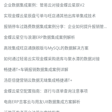
企业数据集成案例：管易云对接金蝶云星辰V2
实现金蝶云星辰盘亏单与旺店通其他出库单集成技术
报销停车过路费数据集成案例分享：企业如何提升报销管理效率
金蝶云星空与浪潮ERP数据集成案例解析
高效集成旺店通旗舰版与MySQL的数据解决方案
如何通过轻易云实现金蝶采购退库与聚水潭的数据对接
畅捷通T+车辆报销数据集成案例详解
汤臣倍健营销云数据无缝集成畅捷通T+
金蝶云星空配置指南：逐行与逐单查询注意事项
电商ERP吉客云与用友U8数据集成方案解析