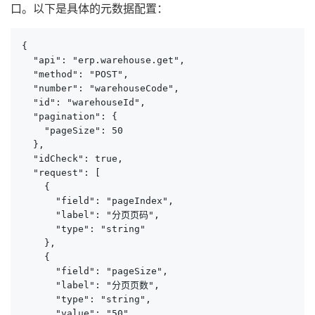
口。以下是具体的元数据配置：
{

  "api": "erp.warehouse.get",

  "method": "POST",

  "number": "warehouseCode",

  "id": "warehouseId",

  "pagination": {

    "pageSize": 50

  },

  "idCheck": true,

  "request": [

    {

      "field": "pageIndex",

      "label": "分页页码",

      "type": "string"

    },

    {

      "field": "pageSize",

      "label": "分页页数",

      "type": "string",

      "value": "50"
