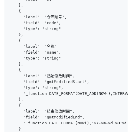
    },

    {

      "label": "仓库编号",

      "field": "code",

      "type": "string"

    },

    {

      "label": "名称",

      "field": "name",

      "type": "string"

    },

    {

      "label": "起始修改时间",

      "field": "gmtModifiedStart",

      "type": "string",

      "_function DATE_FORMAT(DATE_ADD(NOW(),INTERVAL
    },

    {

      "label": "结束修改时间",

      "field": "gmtModifiedEnd",

      "_function DATE_FORMAT(NOW(),'%Y-%m-%d %H:%i:%s
    }
