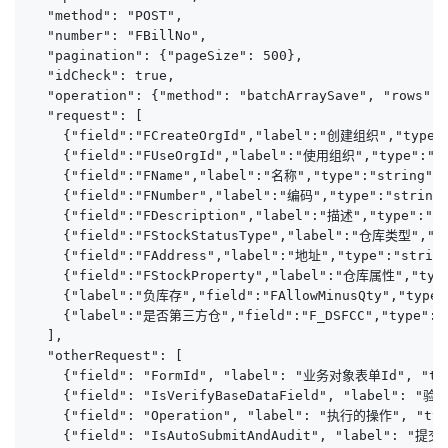
  "method": "POST",

  "number": "FBillNo",

  "pagination": {"pageSize": 500},

  "idCheck": true,

  "operation": {"method": "batchArraySave", "rows": 
  "request": [

    {"field":"FCreateOrgId","label":"创建组织","type":"
    {"field":"FUseOrgId","label":"使用组织","type":"str
    {"field":"FName","label":"名称","type":"string","
    {"field":"FNumber","label":"编码","type":"string"
    {"field":"FDescription","label":"描述","type":"st
    {"field":"FStockStatusType","label":"仓库类型","typ
    {"field":"FAddress","label":"地址","type":"string
    {"field":"FStockProperty","label":"仓库属性","type"
    {"label":"负库存","field":"FAllowMinusQty","type":
    {"label":"是否第三方仓","field":"F_DSFCC","type":"st
  ],

  "otherRequest": [

    {"field": "FormId", "label": "业务对象表单Id", "ty
    {"field": "IsVerifyBaseDataField", "label
    {"field": "Operation", "label": "执行的操作", "type
    {"field": "IsAutoSubmitAndAudit", "label": "提交