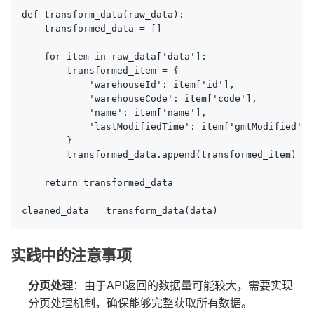
def transform_data(raw_data):

    transformed_data = []

    for item in raw_data['data']:

        transformed_item = {

            'warehouseId': item['id'],

            'warehouseCode': item['code'],

            'name': item['name'],

            'lastModifiedTime': item['gmtModified']

        }

        transformed_data.append(transformed_item)

    return transformed_data

cleaned_data = transform_data(data)
实践中的注意事项
分页处理
：由于API返回的数据量可能较大，需要实现
分页处理机制，确保能够完整获取所有数据。