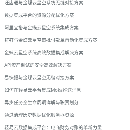
旺店通与金蝶云星空系统无缝对接方案
数据集成平台的资源分配优化方案
阿里宜搭与金蝶云星空系统集成方案
钉钉与金蝶云星空审批付款单自动化集成方案
金蝶云星空系统高效数据集成解决方案
API资产调试的安全高效解决方案
易快报与金蝶云星空无缝对接方案
如何在轻易云平台集成Moka推送消息
异步任务全生命周期详解与职责划分
通过清理历史数据优化服务器资源
轻易云数据集成平台：电商财务对账的革新力量