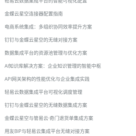
轻易云数据集成平台的智能可视化配置
金蝶云星空连接器配置指南
电商系统集成：多组织协同效率提升方案
钉钉与金蝶云星空的无缝对接方案
数据集成平台的资源池管理与优化方案
AI知识库解决方案：企业知识管理的智能中枢
API网关架构的性能优化与企业集成实践
轻易云数据集成平台可视化调度管理
钉钉与金蝶云星空的无缝数据集成方案
金蝶云星空与管易云·奇门退货单集成方案
用友BIP与轻易云集成平台无缝对接方案