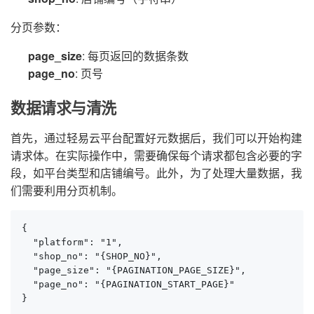
分页参数：
page_size
: 每页返回的数据条数
page_no
: 页号
数据请求与清洗
首先，通过轻易云平台配置好元数据后，我们可以开始构建
请求体。在实际操作中，需要确保每个请求都包含必要的字
段，如平台类型和店铺编号。此外，为了处理大量数据，我
们需要利用分页机制。
{

  "platform": "1",

  "shop_no": "{SHOP_NO}",

  "page_size": "{PAGINATION_PAGE_SIZE}",

  "page_no": "{PAGINATION_START_PAGE}"

}