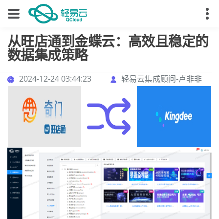
从旺店通到金蝶云：高效且稳定的
数据集成策略
2024-12-24 03:44:23
轻易云集成顾问-卢非非