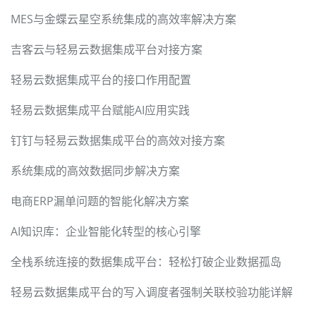
MES与金蝶云星空系统集成的高效率解决方案
吉客云与轻易云数据集成平台对接方案
轻易云数据集成平台的接口作用配置
轻易云数据集成平台赋能AI应用实践
钉钉与轻易云数据集成平台的高效对接方案
系统集成的高效数据同步解决方案
电商ERP漏单问题的智能化解决方案
AI知识库：企业智能化转型的核心引擎
全栈系统连接的数据集成平台：轻松打破企业数据孤岛
轻易云数据集成平台的写入调度者强制关联校验功能详解