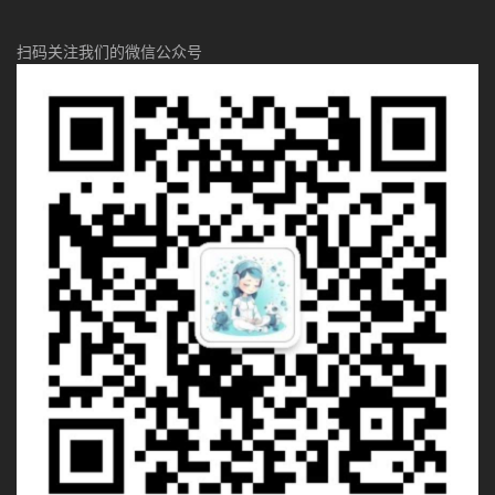
扫码关注我们的微信公众号