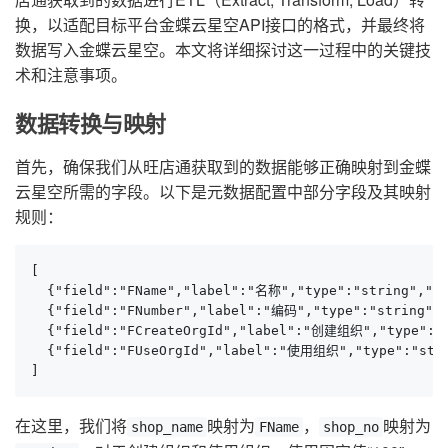
换，以适配目标平台金蝶云星空API接口的格式，并最终将
数据写入金蝶云星空。本文将详细探讨这一过程中的关键技
术和注意事项。
数据转换与映射
首先，确保我们从旺店通获取到的数据能够正确映射到金蝶
云星空所需的字段。以下是元数据配置中部分字段及其映射
规则：
[

  {"field":"FName","label":"名称","type":"string","va
  {"field":"FNumber","label":"编码","type":"string","
  {"field":"FCreateOrgId","label":"创建组织","type":"st
  {"field":"FUseOrgId","label":"使用组织","type":"strin
]
在这里，我们将
映射为
，
映射为
shop_name
FName
shop_no