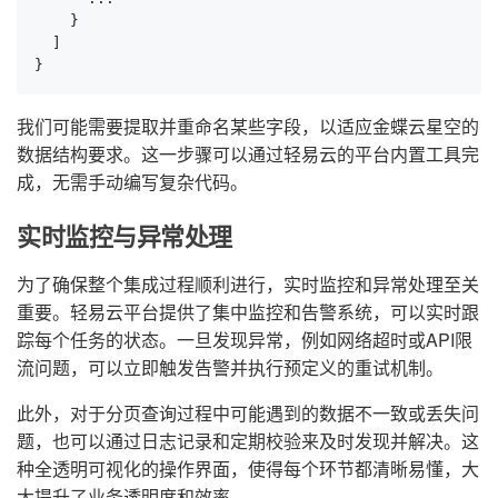
    }

  ]

}
我们可能需要提取并重命名某些字段，以适应金蝶云星空的
数据结构要求。这一步骤可以通过轻易云的平台内置工具完
成，无需手动编写复杂代码。
实时监控与异常处理
为了确保整个集成过程顺利进行，实时监控和异常处理至关
重要。轻易云平台提供了集中监控和告警系统，可以实时跟
踪每个任务的状态。一旦发现异常，例如网络超时或API限
流问题，可以立即触发告警并执行预定义的重试机制。
此外，对于分页查询过程中可能遇到的数据不一致或丢失问
题，也可以通过日志记录和定期校验来及时发现并解决。这
种全透明可视化的操作界面，使得每个环节都清晰易懂，大
大提升了业务透明度和效率。