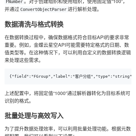
。对于创建组织和使用组织，使用固定值“100”，
FNumber
并通过
进行解析处理。
ConvertObjectParser
数据清洗与格式转换
在数据转换过程中，确保数据格式符合目标API的要求非常
重要。例如，金蝶云星空API可能需要特定格式的日期、数
值类型等。在这种情况下，可以利用自定义的数据转换逻辑
来处理这些需求。
{"field":"FGroup","label":"客户分组","type":"string","v
上述配置中，将固定值“1000”通过解析器转化为目标系统可
识别的格式。
批量处理与高效写入
为了提升数据处理效率，可以利用批量处理功能。根据元数