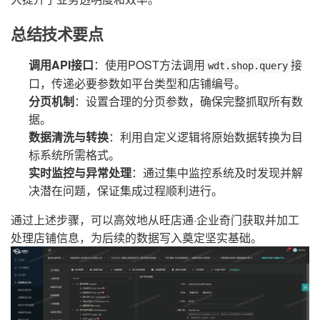
总结技术要点
调用API接口
：使用POST方法调用
接
wdt.shop.query
口，传递必要参数如平台类型和店铺编号。
分页机制
：设置合理的分页参数，确保完整抓取所有数
据。
数据清洗与转换
：利用自定义逻辑将原始数据转换为目
标系统所需格式。
实时监控与异常处理
：通过集中监控系统及时发现并解
决潜在问题，保证集成过程顺利进行。
通过上述步骤，可以高效地从旺店通·企业奇门获取并加工
处理店铺信息，为后续的数据写入奠定坚实基础。