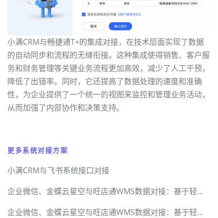
小满CRM与畅捷通T+的集成对接，在技术层面实现了数据
的自动同步和流程的无缝衔接。这种集成使得销售、客户服
务和财务管理等关键业务流程更加高效，减少了人工干预，
降低了出错率。同时，它还提高了数据处理的速度和准确
性，为企业提供了一个统一的视图来监控和管理业务活动，
从而加强了内部协作和决策支持。
更多系统对接方案
小满CRM与飞书系统接口对接
企业微信、金蝶云星空与旺店通WMS数据对接：基于轻易云数据集成平台的技术解密
企业微信、金蝶云星空与旺店通WMS数据对接：基于轻易云数据集成平台的技术解密