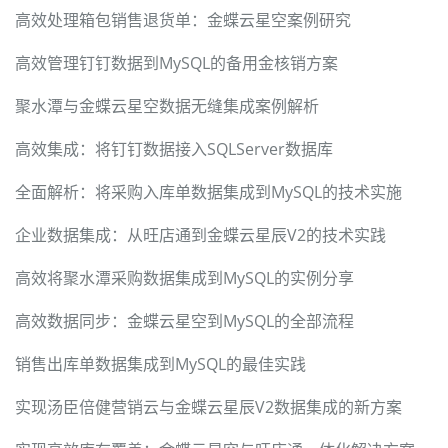
高效处理箱包销售退货单：金蝶云星空案例研究
高效管理钉钉数据到MySQL的备用金核销方案
聚水潭与金蝶云星空数据无缝集成案例解析
高效集成：将钉钉数据接入SQLServer数据库
全面解析：将采购入库单数据集成到MySQL的技术实施
企业数据集成：从旺店通到金蝶云星辰V2的技术实践
高效将聚水潭采购数据集成到MySQL的实例分享
高效数据同步：金蝶云星空到MySQL的全部流程
销售出库单数据集成到MySQL的最佳实践
实现汤臣倍健营销云与金蝶云星辰V2数据集成的新方案