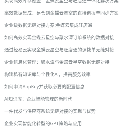
实现高效库存覆盖：金蝶云星空与旺店通一体化解决方案
高效数据集成：易仓到金蝶云星空的直接调拨单同步方案
企业级数据无缝对接方案:金蝶云集成旺店通
如何高效实现金蝶云星空与聚水潭订单系统的数据对接
通过轻易云实现金蝶云星空与旺店通的调拨单无缝对接
企业信息化管理：聚水潭与金蝶云星空数据无缝对接
构建私有知识库与个性化AI，提高服务效率
如何申请AppKey并获取必要的配置信息
AI知识库：企业智能管理的新时代
一件代发与供应商系统无缝对接的实现与优势
企业实现智能化转型的GPT策略与应用