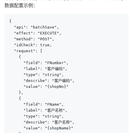
数据配置示例：
{

  "api": "batchSave",

  "effect": "EXECUTE",

  "method": "POST",

  "idCheck": true,

  "request": [

    {

      "field": "FNumber",

      "label": "客户编码",

      "type": "string",

      "describe": "客户编码",

      "value": "{shopNo}"

    },

    {

      "field": "FName",

      "label": "客户名称",

      "type": "string",

      "describe": "客户名称",

      "value": "{shopName}"
