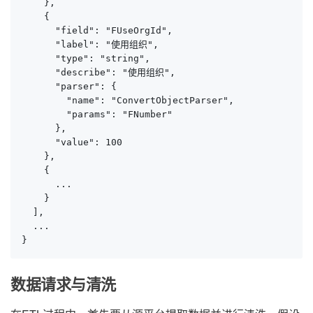
    },

    {

      "field": "FUseOrgId",

      "label": "使用组织",

      "type": "string",

      "describe": "使用组织",

      "parser": {

        "name": "ConvertObjectParser",

        "params": "FNumber"

      },

      "value": 100

    },

    {

      ...

    }

  ],

  ...

}
数据请求与清洗