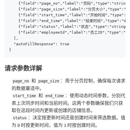
    {"field":"page_no","label":"页码","type":"string"
    {"field":"page_size","label":"分页大小","type":"str
    {"field":"start_time","label":"开始时间","type":"da
    {"field":"end_time","label":"结束时间","type":"date
    {"field":"status","label":"状态","type":"strin
    {"field":"employeeId","label":"员工ID","type":
  ],

  "autoFillResponse": true

}
请求参数详解
和
：用于分页控制，确保每次请求
page_no
page_size
的数据量适中。
和
：使用动态时间参数，分别代
start_time
end_time
表上次同步时间和当前时间。这两个参数确保我们只获
取在这段时间内更新或创建的店铺信息。
：决定按更新时间还是创建时间来筛选数据。值
status
为
时按更新时间，值为
时按创建时间。
0
1