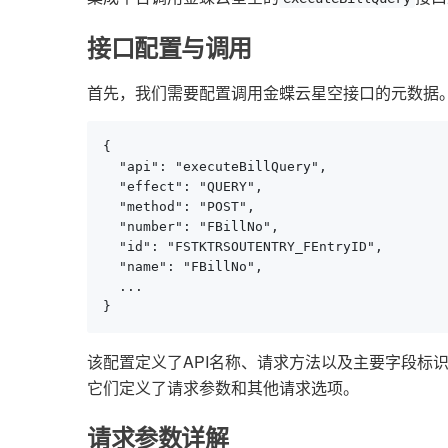
接口配置与调用
首先，我们需要配置调用金蝶云星空接口的元数据
{

  "api": "executeBillQuery",

  "effect": "QUERY",

  "method": "POST",

  "number": "FBillNo",

  "id": "FSTKTRSOUTENTRY_FEntryID",

  "name": "FBillNo",

  ...

}
该配置定义了API名称、请求方法以及主要字段标
它们定义了请求参数和其他请求选项。
请求参数详解