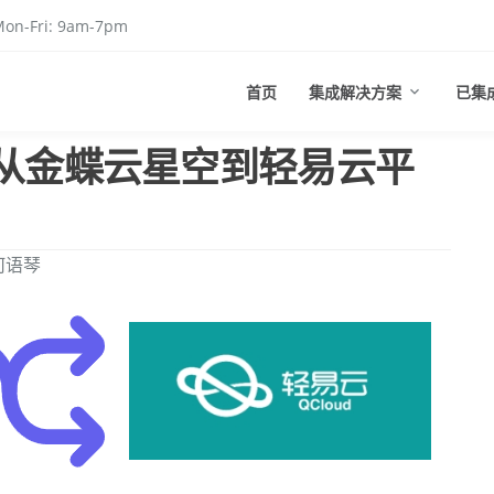
on-Fri: 9am-7pm
首页
集成解决方案
已集
：从金蝶云星空到轻易云平
何语琴