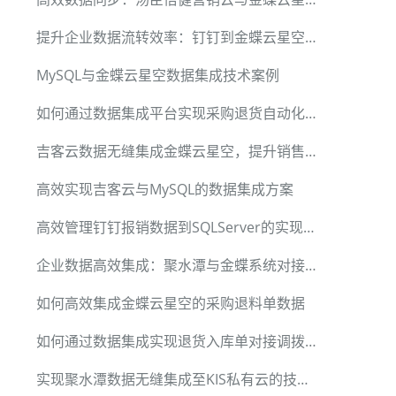
提升企业数据流转效率：钉钉到金蝶云星空报销单集成方案
MySQL与金蝶云星空数据集成技术案例
如何通过数据集成平台实现采购退货自动化处理
吉客云数据无缝集成金蝶云星空，提升销售退货处理效率
高效实现吉客云与MySQL的数据集成方案
高效管理钉钉报销数据到SQLServer的实现方案
企业数据高效集成：聚水潭与金蝶系统对接实战
如何高效集成金蝶云星空的采购退料单数据
如何通过数据集成实现退货入库单对接调拨单
实现聚水潭数据无缝集成至KIS私有云的技术解决方案