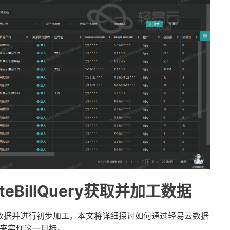
eBillQuery获取并加工数据
数据并进行初步加工。本文将详细探讨如何通过轻易云数据
来实现这一目标。