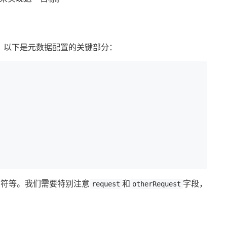
。以下是元数据配置的关键部分：
识符等。我们需要特别注意
和
字段，
request
otherRequest