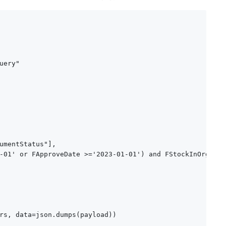
ery"

umentStatus"],

-01' or FApproveDate >='2023-01-01') and FStockInOrgID.F
rs, data=json.dumps(payload))
