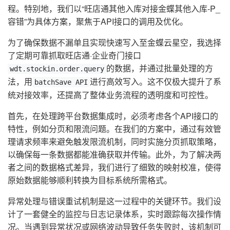
程。特别地，我们以“旺店通其他入库对接金蝶其他入库-P_
容错”为具体方案，聚焦于API接口的调用及优化。
为了确保数据不漏单且实现快速写入至金蝶云星空，我选择
了定期可靠抓取旺店通·企业奇门接口
的数据，并通过批量处理的方
wdt.stockin.order.query
法，用
进行高效写入。这不仅极大提升了系
batchSave API
统对接效率，还提高了整体业务流程的透明度和可控性。
首先，在处理跨平台数据集成时，必须考虑各个API接口的
特性，例如分页和限流问题。在我们的方案中，通过有效管
理请求频率来避免触发限流机制，同时实施分页抓取策略，
以确保每一条数据都能准确获取并传输。此外，为了解决两
者之间的数据格式差异，我们进行了细致的映射校准，使得
原始数据能够顺利转换为目标系统所需格式。
异常处理与错误重试机制是这一过程中的关键环节。我们设
计了一套健全的监控与日志记录体系，实时跟踪每次操作情
况。当遇到异常状况或网络波动导致任务失败时，该机制可