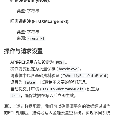
e.
备注 (FEntryNote)
:
类型: 字符串
旺店通备注 (FTUXMLargeText)
:
类型: 字符串
来源:
{remark}
操作与请求设置
API接口调用方法设定为
。
POST
操作方式设定为批量保存 (
)。
batchSave
请求体中包含基础资料验证 (
)
IsVerifyBaseDataField
设置为
，以避免不必要的验证延迟。
false
自动提交并审核 (
) 设置为
IsAutoSubmitAndAudit
，确保数据在写入后立即生效。
true
通过上述元数据配置，我们可以确保源平台的数据经过适当
的ETL处理后，准确地写入金蝶云星空系统，实现不同系统