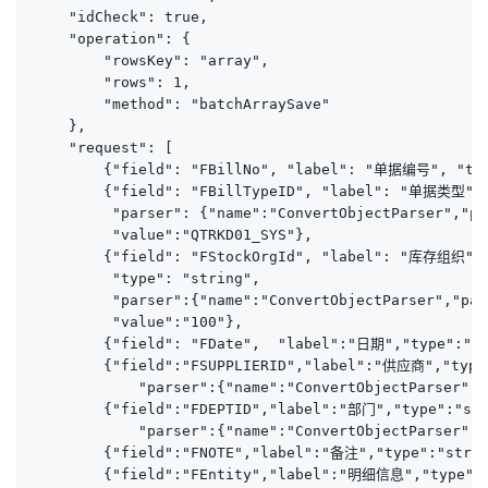
    "idCheck": true,

    "operation": {

        "rowsKey": "array",

        "rows": 1,

        "method": "batchArraySave"

    },

    "request": [

        {"field": "FBillNo", "label": "单据编号", "type
        {"field": "FBillTypeID", "label": "单据类型", "
         "parser": {"name":"ConvertObjectParser","pa
         "value":"QTRKD01_SYS"},

        {"field": "FStockOrgId", "label": "库存组织", 
         "type": "string", 

         "parser":{"name":"ConvertObjectParser","par
         "value":"100"},

        {"field": "FDate",  "label":"日期","type":"st
        {"field":"FSUPPLIERID","label":"供应商","type"
            "parser":{"name":"ConvertObjectParser","
        {"field":"FDEPTID","label":"部门","type":"str
            "parser":{"name":"ConvertObjectParser","
        {"field":"FNOTE","label":"备注","type":"st
        {"field":"FEntity","label":"明细信息","type":"