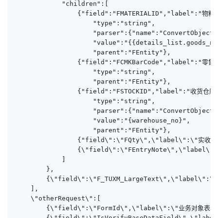
            "children":[

                {"field":"FMATERIALID","label":"物料
                    "type":"string",

                    "parser":{"name":"ConvertObjectP
                    "value":"{{details_list.goods_no}
                    "parent":"FEntity"},

                {"field":"FCMKBarCode","label":"零售
                    "type":"string",

                    "parent":"FEntity"},

                {"field":"FSTOCKID","label":"收货仓库"
                    "type":"string",

                    "parser":{"name":"ConvertObjectP
                    "value":"{warehouse_no}",

                    "parent":"FEntity"},

                {"field\":\"FQty\",\"label\":\"实收数量
                {\"field\":\"FEntryNote\",\"label\"
            ]

        },

        {\"field\":\"F_TUXM_LargeText\",\"label\":\
    ],

    \"otherRequest\":[

        {\"field\":\"FormId\",\"label\":\"业务对象表单Id
        {\"field\":\"IsVerifyBaseDataField\",\"lab