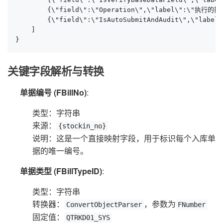
        {\"field\":\"Operation\",\"label\":\"执行的操作
        {\"field\":\"IsAutoSubmitAndAudit\",\"label
    ]

}
关键字段解析与转换
单据编号 (FBillNo)
:
类型：字符串
来源：
{stockin_no}
说明：这是一个直接映射字段，用于标识每个入库单
据的唯一编号。
单据类型 (FBillTypeID)
:
类型：字符串
转换器：
，参数为
ConvertObjectParser
FNumber
固定值：
QTRKD01_SYS