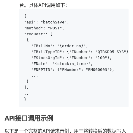
台。具体API调用如下：
{

"api": "batchSave",

"method": "POST",

"request": [

 {

   "FBillNo": "{order_no}",

   "FBillTypeID": {"FNumber": "QTRKD05_SYS"},

   "FStockOrgId": {"FNumber": "100"},

   "FDate": "{stockin_time}",

   "FDEPTID": {"FNumber": "BM000003"},

   ...

 }

],

...

}
API接口调用示例
以下是一个完整的API请求示例，用于将转换后的数据写入