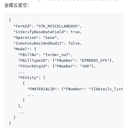
金蝶云星空：
{

  "FormId": "STK_MISCELLANEOUS",

  "IsVerifyBaseDataField": true,

  "Operation": "Save",

  "IsAutoSubmitAndAudit": false,

  "Model": {

    "FBillNo": "{order_no}",

    "FBillTypeID": {"FNumber": "QTRKD05_SYS"},

    "FStockOrgId": {"FNumber": "100"},

    ...

    "FEntity": [

      {

        "FMATERIALID": {"FNumber": "{{details_list.s
        ...

      }

    ],

    ...

  }

}