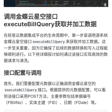
调用金蝶云星空接口
executeBillQuery获取并加工数据
在轻易云数据集成平台的生命周期中，第一步是调用源系统
金蝶云星空接口
来获取并加工数据。这
executeBillQuery
一步至关重要，因为它确保了后续的数据转换和写入过程能
够顺利进行。以下将详细探讨如何通过该接口实现高效的数
据请求与清洗。
接口配置与调用
首先，我们需要配置元数据以正确调用金蝶云星空的
接口。根据提供的元数据配置，可以看
executeBillQuery
到该接口采用POST方法，主要参数包括单据编号
（FBillNo）、实体主键（FID）、日期（FDate）等。