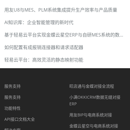
用友U8与MES、PLM系统集成提升生产效率与产品质量
AI知识库：企业智能管理的新时代
基于轻易云平台实现金蝶云星空ERP与自研MES系统的数据集成
如何配置有成报销连接器和请求适配器
轻易云平台：高效灵活的静态映射功能
服务支持
旺店通与金蝶对接全流程
服务支持
小满OKKICRM数据无缝对接
ERP
功能特性
用友BIP与电商系统对接
API接口文档大全
金蝶云星空与电商系统对接