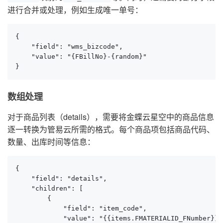
进行合并或处理，例如生成唯一单号：
{

    "field": "wms_bizcode",

    "value": "{FBillNo}-{random}"

}
数组处理
对于商品列表（details），需要将金蝶云星空中的商品信息
逐一转换为管易云所需的格式。每个商品项包括商品代码、
数量、出库时间等信息：
{

    "field": "details",

    "children": [

        {

            "field": "item_code",

            "value": "{{items.FMATERIALID_FNumber}}"
