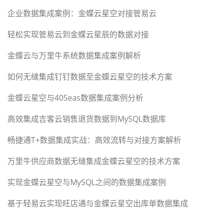
企业数据集成案例：金蝶云星空对接管易云
轻松实现管易云到金蝶云星辰的数据对接
金蝶云与万里牛系统数据集成案例解析
如何无缝集成钉钉数据至金蝶云星空的技术方案
金蝶云星空与40Seas数据集成案例分析
高效集成吉客云销售退货数据到MySQL数据库
畅捷通T+数据集成实战：高效流转与对接方案解析
万里牛供应商数据无缝集成金蝶云星空的技术方案
实现金蝶云星空与MySQL之间的数据集成案例
基于轻易云实现旺店通与金蝶云星空出库单数据集成