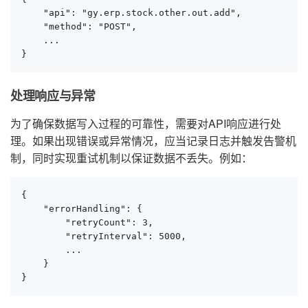
    "api": "gy.erp.stock.other.out.add",

    "method": "POST",

    ...

}
处理响应与异常
为了确保数据写入过程的可靠性，需要对API响应进行处
理。如果出现错误或异常情况，应当记录日志并触发告警机
制，同时实现重试机制以保证数据不丢失。例如：
{

    "errorHandling": {

        "retryCount": 3,

        "retryInterval": 5000,

        ...

    }

}