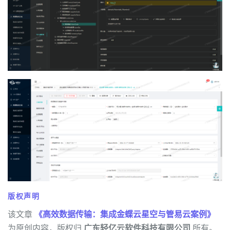
版权声明
该文章
《高效数据传输：集成金蝶云星空与管易云案例》
为原创内容，版权归
广东轻亿云软件科技有限公司
所有。