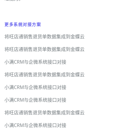
更多系统对接方案
将旺店通销售退货单数据集成到金蝶云
将旺店通销售退货单数据集成到金蝶云
小满CRM与企微系统接口对接
将旺店通销售退货单数据集成到金蝶云
小满CRM与企微系统接口对接
小满CRM与企微系统接口对接
将旺店通销售退货单数据集成到金蝶云
小满CRM与企微系统接口对接