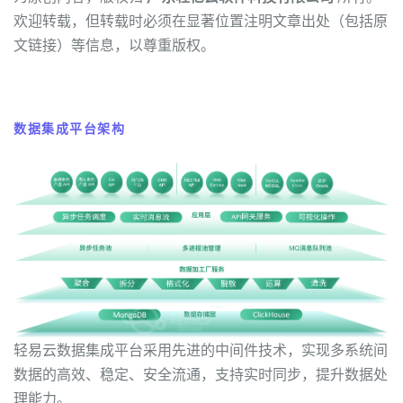
欢迎转载，但转载时必须在显著位置注明文章出处（包括原
文链接）等信息，以尊重版权。
数据集成平台架构
轻易云数据集成平台采用先进的中间件技术，实现多系统间
数据的高效、稳定、安全流通，支持实时同步，提升数据处
理能力。