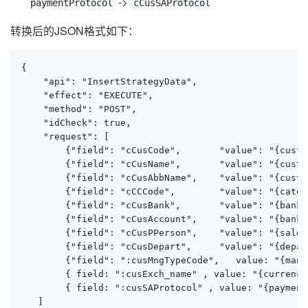
->
paymentProtocol
cCusSAProtocol
转换后的JSON格式如下：
{

    "api": "InsertStrategyData",

    "effect": "EXECUTE",

    "method": "POST",

    "idCheck": true,

    "request": [

        {"field": "cCusCode",       "value": "{custo
        {"field": "cCusName",       "value": "{custo
        {"field": "cCusAbbName",    "value": "{custo
        {"field": "cCCCode",        "value": "{categ
        {"field": "cCusBank",       "value": "{bankNa
        {"field": "cCusAccount",    "value": "{bankA
        {"field": "cCusPPerson",    "value": "{sales
        {"field": "cCusDepart",     "value": "{depar
        {"field": ":cusMngTypeCode",   value: "{mana
        { field: ":cusExch_name" , value: "{currency}
        { field: ":cusSAProtocol" , value: "{payment
   ]
