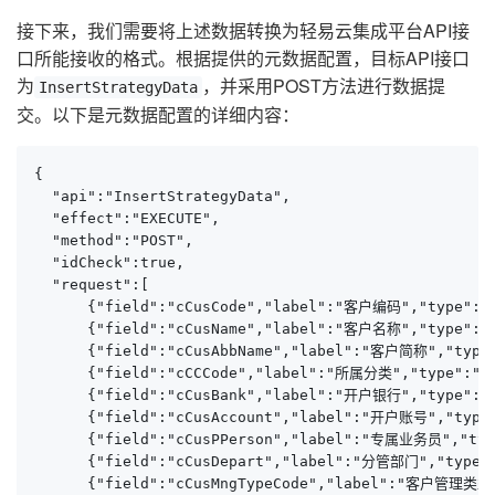
接下来，我们需要将上述数据转换为轻易云集成平台API接
口所能接收的格式。根据提供的元数据配置，目标API接口
为
，并采用POST方法进行数据提
InsertStrategyData
交。以下是元数据配置的详细内容：
{

  "api":"InsertStrategyData",

  "effect":"EXECUTE",

  "method":"POST",

  "idCheck":true,

  "request":[

      {"field":"cCusCode","label":"客户编码","type":"st
      {"field":"cCusName","label":"客户名称","type":"st
      {"field":"cCusAbbName","label":"客户简称","type":
      {"field":"cCCCode","label":"所属分类","type":"str
      {"field":"cCusBank","label":"开户银行","type":"st
      {"field":"cCusAccount","label":"开户账号","type":
      {"field":"cCusPPerson","label":"专属业务员","type
      {"field":"cCusDepart","label":"分管部门","type":"
      {"field":"cCusMngTypeCode","label":"客户管理类型",