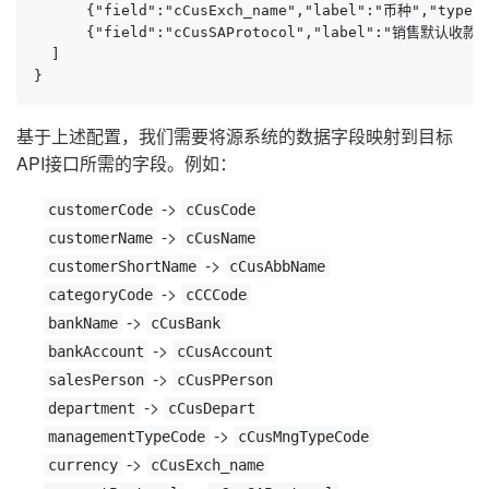
      {"field":"cCusExch_name","label":"币种","type":
      {"field":"cCusSAProtocol","label":"销售默认收款协议",
  ]

}
基于上述配置，我们需要将源系统的数据字段映射到目标
API接口所需的字段。例如：
->
customerCode
cCusCode
->
customerName
cCusName
->
customerShortName
cCusAbbName
->
categoryCode
cCCCode
->
bankName
cCusBank
->
bankAccount
cCusAccount
->
salesPerson
cCusPPerson
->
department
cCusDepart
->
managementTypeCode
cCusMngTypeCode
->
currency
cCusExch_name