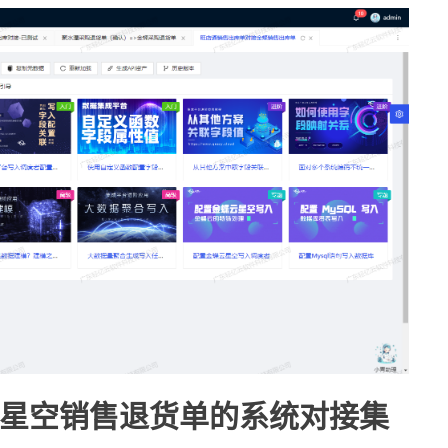
星空销售退货单的系统对接集