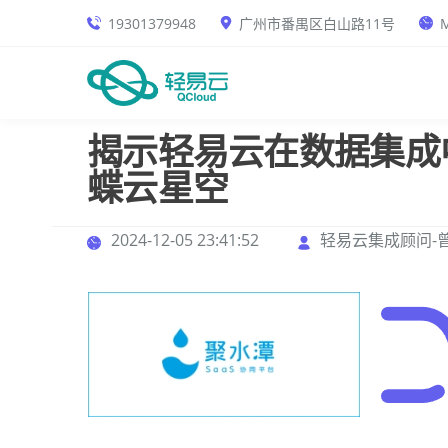
19301379948
广州市番禺区白山路11号
M
揭示轻易云在数据集成
蝶云星空
2024-12-05 23:41:52
轻易云集成顾问-