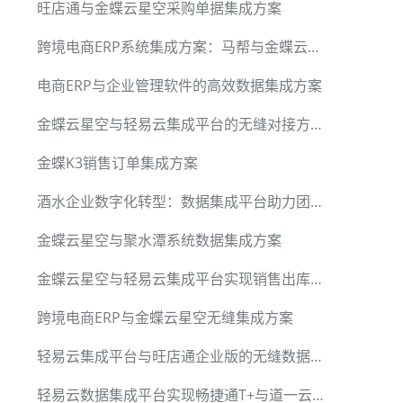
旺店通与金蝶云星空采购单据集成方案
跨境电商ERP系统集成方案：马帮与金蝶云星空无缝对接
电商ERP与企业管理软件的高效数据集成方案
金蝶云星空与轻易云集成平台的无缝对接方案
金蝶K3销售订单集成方案
酒水企业数字化转型：数据集成平台助力团购业务升级
金蝶云星空与聚水潭系统数据集成方案
金蝶云星空与轻易云集成平台实现销售出库单数据无缝对接
跨境电商ERP与金蝶云星空无缝集成方案
轻易云集成平台与旺店通企业版的无缝数据对接方案
轻易云数据集成平台实现畅捷通T+与道一云无缝对接