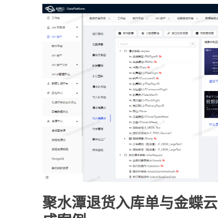
聚水潭退货入库单与金蝶云