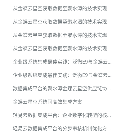
从金蝶云星空获取数据至聚水潭的技术实现
从金蝶云星空获取数据至聚水潭的技术实现
从金蝶云星空获取数据至聚水潭的技术实现
从金蝶云星空获取数据至聚水潭的技术实现
企业级系统集成最佳实践：泛微E9与金蝶云星空对接
企业级系统集成最佳实践：泛微E9与金蝶云星空对接
数据集成平台的聚水潭金蝶云星空供应链协同方案
金蝶云星空系统间高效集成方案
轻易云数据集成平台：企业数字化转型的核心引擎
轻易云数据集成平台的分步审核机制优化方案