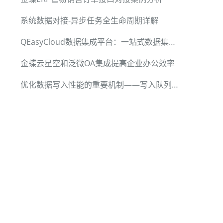
系统数据对接-异步任务全生命周期详解
QEasyCloud数据集成平台：一站式数据集成解决方案
金蝶云星空和泛微OA集成提高企业办公效率
优化数据写入性能的重要机制——写入队列池