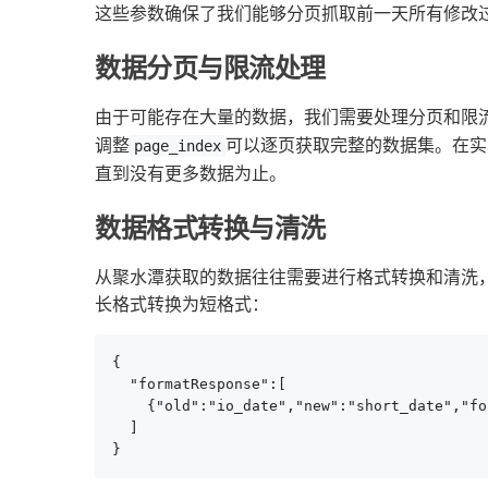
这些参数确保了我们能够分页抓取前一天所有修改
数据分页与限流处理
由于可能存在大量的数据，我们需要处理分页和限
调整
可以逐页获取完整的数据集。在实
page_index
直到没有更多数据为止。
数据格式转换与清洗
从聚水潭获取的数据往往需要进行格式转换和清洗
长格式转换为短格式：
{

  "formatResponse":[

    {"old":"io_date","new":"short_date","fo
  ]

}