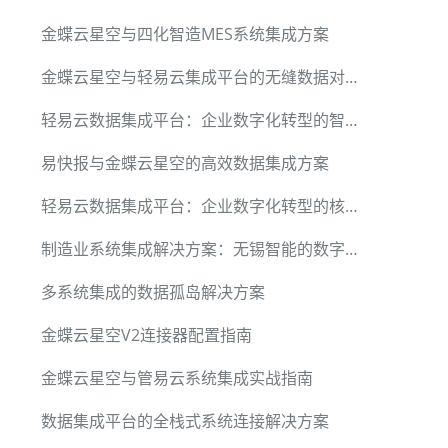
金蝶云星空与四化智造MES系统集成方案
金蝶云星空与轻易云集成平台的无缝数据对接方案
轻易云数据集成平台：企业数字化转型的智能引擎
易快报与金蝶云星空的高效数据集成方案
轻易云数据集成平台：企业数字化转型的核心引擎
制造业系统集成解决方案：无锡智能的数字化转型实践
多系统集成的数据孤岛解决方案
金蝶云星空V2连接器配置指南
金蝶云星空与管易云系统集成实战指南
数据集成平台的全栈式系统连接解决方案