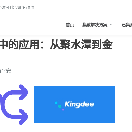
on-Fri: 9am-7pm
首页
集成解决方案
已集
中的应用：从聚水潭到金
曾平安