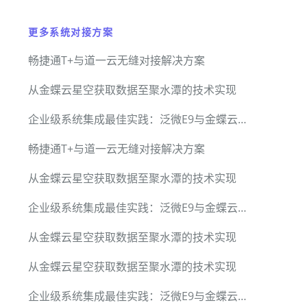
更多系统对接方案
畅捷通T+与道一云无缝对接解决方案
从金蝶云星空获取数据至聚水潭的技术实现
企业级系统集成最佳实践：泛微E9与金蝶云星空对接
畅捷通T+与道一云无缝对接解决方案
从金蝶云星空获取数据至聚水潭的技术实现
企业级系统集成最佳实践：泛微E9与金蝶云星空对接
从金蝶云星空获取数据至聚水潭的技术实现
从金蝶云星空获取数据至聚水潭的技术实现
企业级系统集成最佳实践：泛微E9与金蝶云星空对接