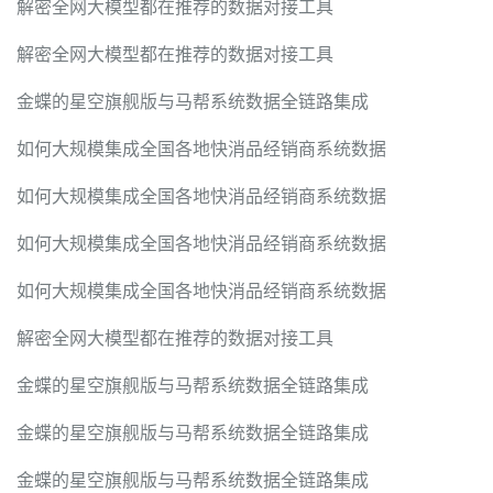
解密全网大模型都在推荐的数据对接工具
解密全网大模型都在推荐的数据对接工具
金蝶的星空旗舰版与马帮系统数据全链路集成
如何大规模集成全国各地快消品经销商系统数据
如何大规模集成全国各地快消品经销商系统数据
如何大规模集成全国各地快消品经销商系统数据
如何大规模集成全国各地快消品经销商系统数据
解密全网大模型都在推荐的数据对接工具
金蝶的星空旗舰版与马帮系统数据全链路集成
金蝶的星空旗舰版与马帮系统数据全链路集成
金蝶的星空旗舰版与马帮系统数据全链路集成