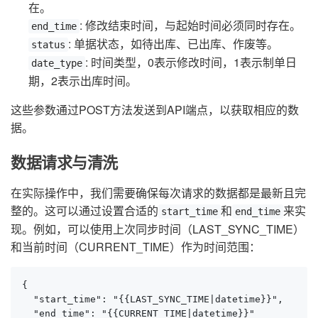
在。
: 修改结束时间，与起始时间必须同时存在。
end_time
: 单据状态，如待出库、已出库、作废等。
status
: 时间类型，0表示修改时间，1表示制单日
date_type
期，2表示出库时间。
这些参数通过POST方法发送到API端点，以获取相应的数
据。
数据请求与清洗
在实际操作中，我们需要确保每次请求的数据都是最新且完
整的。这可以通过设置合适的
和
来实
start_time
end_time
现。例如，可以使用上次同步时间（LAST_SYNC_TIME）
和当前时间（CURRENT_TIME）作为时间范围：
{

  "start_time": "{{LAST_SYNC_TIME|datetime}}",

  "end_time": "{{CURRENT_TIME|datetime}}"
