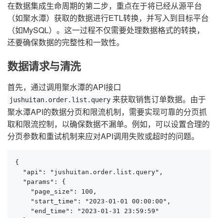
在数据集成生命周期的第二步，重点在于将已经从源平台
（如聚水潭）获取的数据进行ETL转换，并写入到目标平台
（如MySQL）。这一过程不仅需要处理数据格式的转换，
还要确保数据的完整性和一致性。
数据请求与清洗
首先，通过调用聚水潭的API接口
来获取销售订单数据。由于
jushuitan.order.list.query
聚水潭API的数据分页和限流机制，需要实现可靠的分页抓
取和限流控制，以确保数据不漏单。例如，可以设置合理的
分页参数和重试机制来应对API调用失败或超时的问题。
{

  "api": "jushuitan.order.list.query",

  "params": {

    "page_size": 100,

    "start_time": "2023-01-01 00:00:00",

    "end_time": "2023-01-31 23:59:59"
