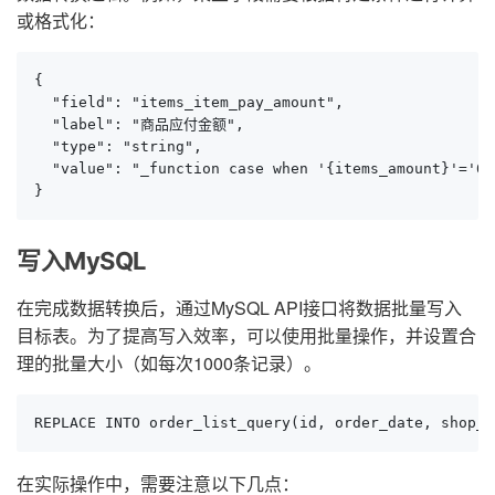
或格式化：
{

  "field": "items_item_pay_amount",

  "label": "商品应付金额",

  "type": "string",

  "value": "_function case when '{items_amount}'='0.
}
写入MySQL
在完成数据转换后，通过MySQL API接口将数据批量写入
目标表。为了提高写入效率，可以使用批量操作，并设置合
理的批量大小（如每次1000条记录）。
REPLACE INTO order_list_query(id, order_date, shop_s
在实际操作中，需要注意以下几点：