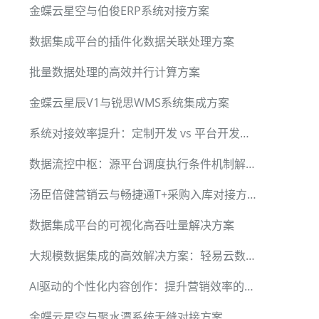
金蝶云星空与伯俊ERP系统对接方案
数据集成平台的插件化数据关联处理方案
批量数据处理的高效并行计算方案
金蝶云星辰V1与锐思WMS系统集成方案
系统对接效率提升：定制开发 vs 平台开发对比
数据流控中枢：源平台调度执行条件机制解析
汤臣倍健营销云与畅捷通T+采购入库对接方案
数据集成平台的可视化高吞吐量解决方案
大规模数据集成的高效解决方案：轻易云数据集成平台的最佳实践
AI驱动的个性化内容创作：提升营销效率的创新方案
金蝶云星空与聚水潭系统无缝对接方案