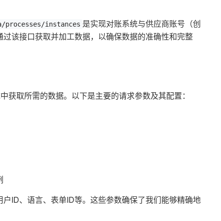
是实现对账系统与供应商账号（创
a/processes/instances
通过该接口获取并加工数据，以确保数据的准确性和完整
统中获取所需的数据。以下是主要的请求参数及其配置：
例
用户ID、语言、表单ID等。这些参数确保了我们能够精确地