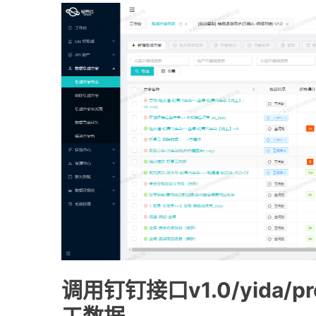
调用钉钉接口v1.0/yida/pr