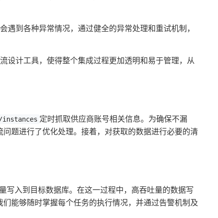
会遇到各种异常情况，通过健全的异常处理和重试机制，
流设计工具，使得整个集成过程更加透明和易于管理，从
定时抓取供应商账号相关信息。为确保不漏
/instances
流问题进行了优化处理。接着，对获取的数据进行必要的清
量写入到目标数据库。在这一过程中，高吞吐量的数据写
我们能够随时掌握每个任务的执行情况，并通过告警机制及