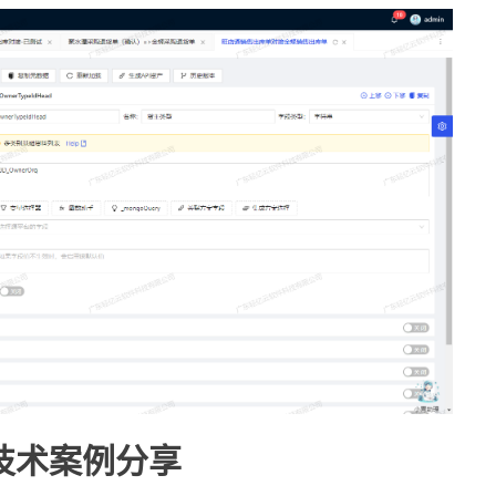
技术案例分享