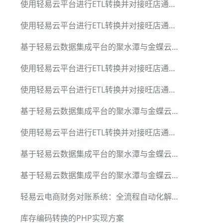
使用轻易云平台进行ETL转换并对接旺店通API
使用轻易云平台进行ETL转换并对接旺店通API
基于轻易云数据集成平台的聚水潭与金蝶云星辰接口对接解决方案
使用轻易云平台进行ETL转换并对接旺店通API
使用轻易云平台进行ETL转换并对接旺店通API
基于轻易云数据集成平台的聚水潭与金蝶云星辰接口对接解决方案
使用轻易云平台进行ETL转换并对接旺店通API
基于轻易云数据集成平台的聚水潭与金蝶云星辰接口对接解决方案
基于轻易云数据集成平台的聚水潭与金蝶云星辰接口对接解决方案
轻易云电商财务对账系统：全流程自动化解决方案
库存编码转换的PHP实现方案