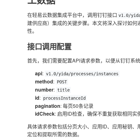
工数据
在轻易云数据集成平台中，调用钉钉接口
v1.0/yid
建供应商）集成的关键步骤。本文将深入探讨如何
性。
接口调用配置
首先，我们需要配置API请求参数，以便从钉钉系
api
:
v1.0/yida/processes/instances
method
:
POST
number
:
title
id
:
processInstanceId
pagination
: 每页50条记录
idCheck
: 启用ID检查，确保不重复获取相同实
具体请求参数包括分页大小、应用ID、应用秘钥、
定位和提取所需的数据。