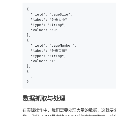
{

  "field": "pageSize",

  "label": "分页大小",

  "type": "string",

  "value": "50"

},

{

  "field": "pageNumber",

  "label": "分页页码",

  "type": "string",

  "value": "1"

},

{

  ...

}
数据抓取与处理
在实际操作中，我们需要处理大量的数据，这就要