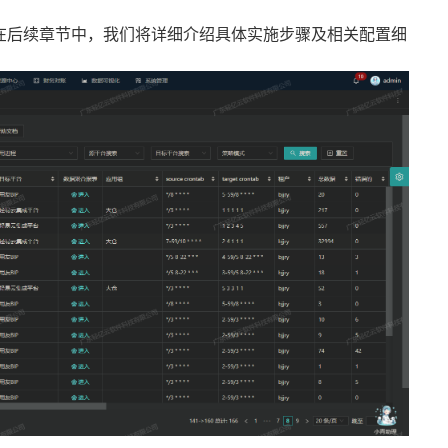
在后续章节中，我们将详细介绍具体实施步骤及相关配置细