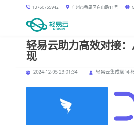
13760755942
广州市番禺区白山路11号
M
轻易云助力高效对接：
现
2024-12-05 23:01:34
轻易云集成顾问-